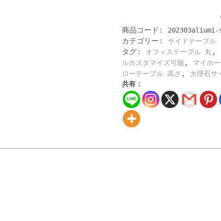
な
大
理
商品コード:
202303aliumi-
石
カテゴリー:
サイドテーブル
サ
タグ:
,
イ
オフィステーブル 丸
ド
,
ルカスタマイズ可能
マイホー
テ
,
ローテーブル 高さ
大理石サ
ー
共有：
ブ
ル
ス
テ
ン
レ
ス
ス
チ
ー
ル
家
具