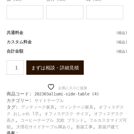
共通料金
カスタム料金
合計金額
高
まずは相談・詳細見積
級
感
の
あ
お気に入りに追加
商品コード:
202303aliumi-side-table (4)
る
カテゴリー:
サイドテーブル
丸
タグ:
,
,
型
アンティーク家具
ヴィンテージ家具
オフィスデス
大
,
,
ク おしゃれ l字
オフィスデスク サイズ
オフィスデスク
理
,
,
高さ
コーヒーテーブル 北欧 ブランド
フルカスタマイズ可
石
,
,
,
能
大理石サイドテーブル脚あり
新築工事
新築戸建て
の
共有：