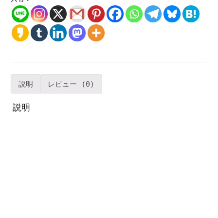
サ
イ
ド
テ
ー
ブ
ル
ゴ
説明
レビュー (0)
ー
ル
説明
ド
ス
テ
ン
レ
ス
フ
レ
ー
ム
コ