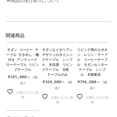
ル
セ
ン
タ
ー
テ
ー
関連商品
ブ
ル
モダン コーヒー テ
モダンなイタリアン
リビング用のエポキ
個
ーブル 引き出し・棚
デザインのダイニン
シ・レジン・テーブ
付き アンティーク
グテーブル シンプ
ル コーヒーテーブ
ローテーブル リビン
ル 木目調 リビン
ル モダンセンター
グテーブル
グテーブル 北欧
テーブル シンプ
テーブルのみ
ル 木製家具
¥
385,000～
¥
384,000～
¥
796,000～
お気に入りに追
加
お気に入りに追
お気に入りに追
加
加