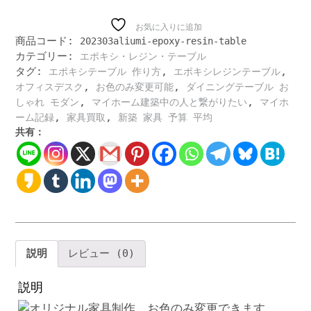
深
海
お気に入りに追加
商品コード:
202303aliumi-epoxy-resin-table
の
カテゴリー:
エポキシ・レジン・テーブル
よ
タグ:
,
,
う
エポキシテーブル 作り方
エポキシレジンテーブル
に
,
,
オフィスデスク
お色のみ変更可能
ダイニングテーブル お
美
,
,
しゃれ モダン
マイホーム建築中の人と繋がりたい
マイホ
し
,
,
ーム記録
家具買取
新築 家具 予算 平均
い、
共有：
ゴ
ー
ジ
ャ
ス
な
デ
ザ
説明
レビュー (0)
イ
ン
説明
の
エ