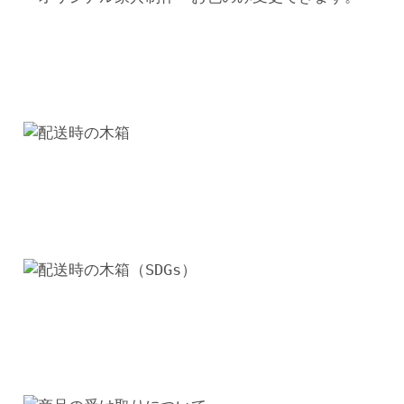
ポ
キ
シ・
レ
ジ
ン・
コ
ー
ヒ
ー
テ
ー
ブ
ル
リ
ビ
ン
グ
テ
ー
ブ