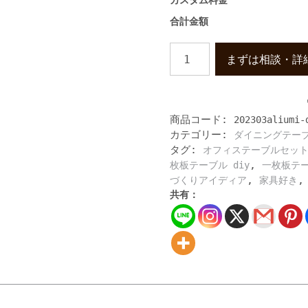
カスタム料金
合計金額
高
まずは相談・詳
級
大
理
石
商品コード:
202303aliumi-
の
カテゴリー:
ダイニングテー
ダ
タグ:
イ
オフィステーブルセッ
ニ
,
枚板テーブル diy
一枚板テ
ン
,
づくりアイディア
家具好き
グ
共有：
テ
ー
ブ
ル
レ
ス
ト