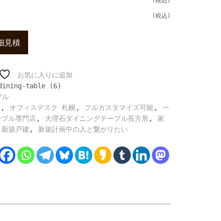
細見積
お気に入りに追加
dining-table (6)
ブル
,
,
,
ト
オフィスデスク 札幌
フルカスタマイズ可能
一
,
,
ーブル専門店
大理石ダイニングテーブル長方形
家
,
,
新築戸建
新築計画中の人と繋がりたい