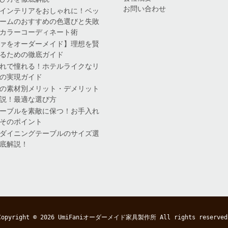
お問い合わせ
インテリアをおしゃれに！ベッ
ームのおすすめの色選びと失敗
カラーコーディネート術
ァをオーダーメイド】理想を賢
るための徹底ガイド
れで憧れる！ホテルライクなリ
の実現ガイド
の素材別メリット・デメリット
説！最適な選び方
ーブルを素敵に保つ！お手入れ
そのポイント
ダイニングテーブルのサイズ選
底解説！
Copyright © 2026
UmiFaniオーダーメイド家具製作所
All rights reserved