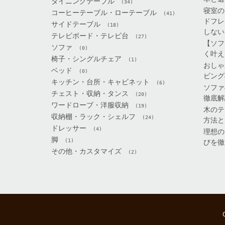
ダイニングテーブル
(34)
寝室の
コーヒーテーブル・ローテーブル
(41)
ドフレ
サイドテーブル
(18)
しない
テレビボード・テレビ台
(27)
【ソフ
ソファ
(0)
く叶え
椅子・シングルチェア
(1)
おしゃ
ベッド
(0)
ビング
キッチン・台所・キャビネット
(6)
ソファ
チェスト・収納・タンス
(20)
徹底解
ワードローブ・洋服収納
(19)
木のテ
収納棚・ラック・シェルフ
(24)
方法と
ドレッサー
(4)
理想の
脚
(1)
びを徹
その他・カスタマイズ
(2)