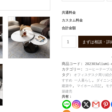
共通料金
カスタム料金
合計金額
高
まずは相談・詳
級
な
大
理
商品コード:
202303aliumi-
石
カテゴリー:
コーヒーテーブ
テ
タグ:
ィ
オフィスデスク周り紹
ー
,
すすめ 一人暮らし
ダイニン
テ
,
,
建築中
マイホーム日記
モ
ー
築建売
ブ
共有：
ル
コ
ー