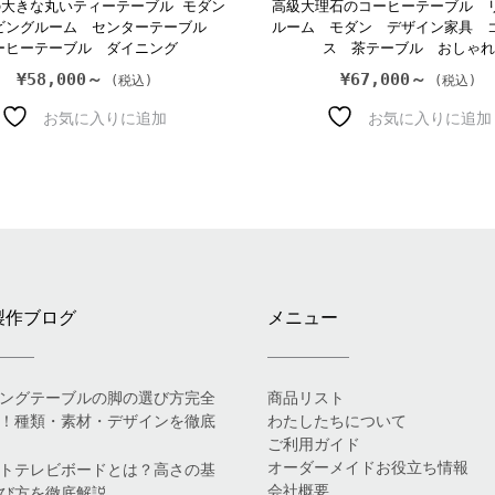
大きな丸いティーテーブル モダン
高級大理石のコーヒーテーブル 
ビングルーム センターテーブル
ルーム モダン デザイン家具 
ーヒーテーブル ダイニング
ス 茶テーブル おしゃれ
¥
58,000～
¥
67,000～
お気に入りに追加
お気に入りに追加
製作ブログ
メニュー
ングテーブルの脚の選び方完全
商品リスト
！種類・素材・デザインを徹底
わたしたちについて
ご利用ガイド
オーダーメイドお役立ち情報
トテレビボードとは？高さの基
会社概要
び方を徹底解説