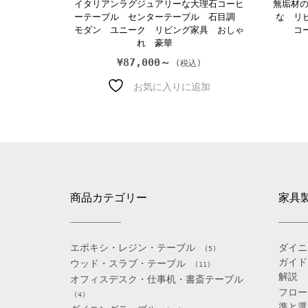
イタリアンラグジュアリーな大理石コーヒ
無垢材の
ーテーブル センターテーブル 石目調
な リ
モダン ユニーク リビング家具 おしゃ
コ
れ 豪華
¥
87,000～
お気に入りに追加
商品カテゴリー
家具
エポキシ・レジン・テーブル
ダイニ
(5)
ガイド
ウッド・スラブ・テーブル
(11)
解説
オフィスデスク・仕事机・書斎テーブル
フロー
(4)
準と選