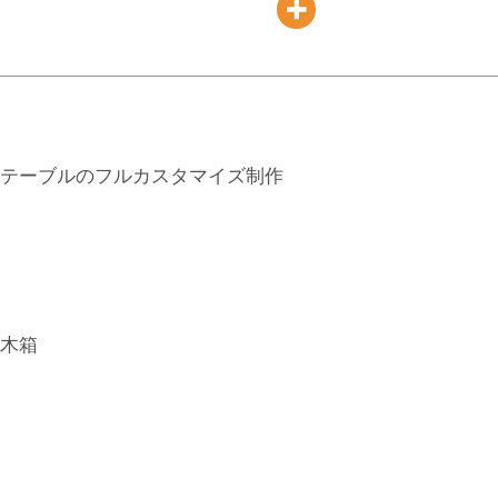
ヒ
ー
テ
ー
ブ
ル
サ
イ
ド
テ
ー
ブ
ル
オ
ー
ダ
ー
メ
イ
ド
家