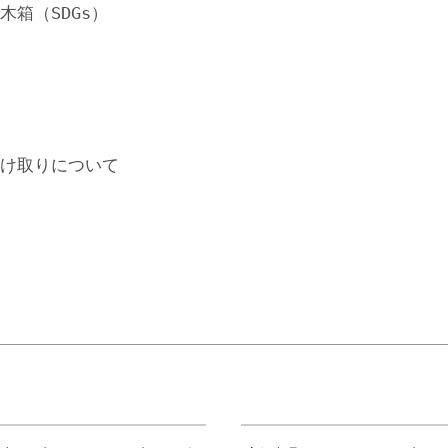
具
イ
ン
テ
リ
ア
家
具
個