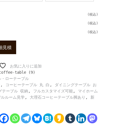
細見積
お気に入りに追加
coffee-table (9)
ル・ローテーブル
,
,
介
コーヒーテーブル 丸 白
ダイニングテーブル お
,
,
グテーブル 収納
フルカスタマイズ可能
マイホーム
,
,
デルルーム見学
大理石コーヒーテーブル脚あり
新