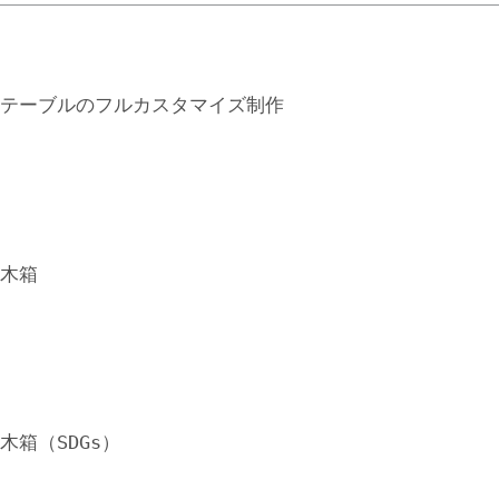
リ
ビ
ン
グ
ル
ー
ム
家
具
メ
ッ
キ
ベ
ー
ス
コ
ー
ヒ
ー
テ
ー