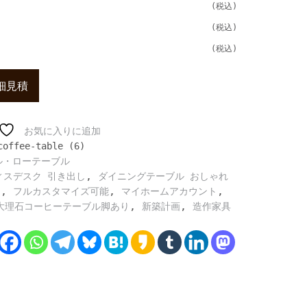
細見積
お気に入りに追加
coffee-table (6)
ル・ローテーブル
,
ィスデスク 引き出し
ダイニングテーブル おしゃれ
,
,
,
白
フルカスタマイズ可能
マイホームアカウント
,
,
大理石コーヒーテーブル脚あり
新築計画
造作家具