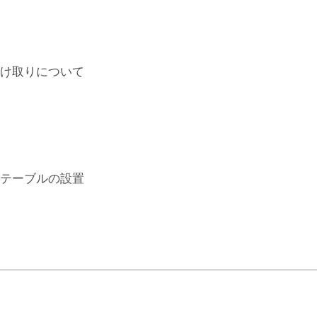
ブ
ル
個