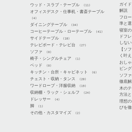
ガイド
ウッド・スラブ・テーブル
(11)
解説
オフィスデスク・仕事机・書斎テーブル
フロー
(4)
準と選
ダイニングテーブル
(34)
寝室の
コーヒーテーブル・ローテーブル
(41)
ドフレ
サイドテーブル
(18)
しない
テレビボード・テレビ台
(27)
【ソフ
ソファ
(0)
く叶え
椅子・シングルチェア
(1)
おしゃ
ベッド
(0)
ビング
キッチン・台所・キャビネット
(6)
ソファ
チェスト・収納・タンス
(20)
徹底解
ワードローブ・洋服収納
(19)
木のテ
収納棚・ラック・シェルフ
(24)
方法と
ドレッサー
(4)
理想の
脚
(1)
びを徹
その他・カスタマイズ
(2)