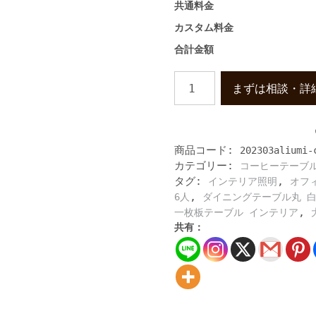
共通料金
カスタム料金
合計金額
ラ
まずは相談・詳
グ
ジ
ュ
ア
商品コード:
202303aliumi-
リ
カテゴリー:
コーヒーテーブ
ー
タグ:
,
な
インテリア照明
オフ
大
,
6人
ダイニングテーブル丸 
理
,
一枚板テーブル インテリア
石
共有：
ロ
ー
テ
ー
ブ
ル