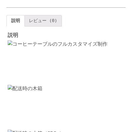
テ
ー
ブ
説明
レビュー (0)
ル
リ
説明
ビ
ン
グ
ル
ー
ム
家
具
高
級
木
材
コ
ー
ヒ
ー