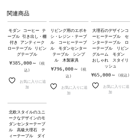
関連商品
モダン コーヒー テ
リビング用のエポキ
大理石のデザインコ
ーブル 引き出し・棚
シ・レジン・テーブ
ーヒーテーブル セ
付き アンティーク
ル コーヒーテーブ
ンターテーブル ロ
ローテーブル リビン
ル モダンセンター
ーテーブル リビン
グテーブル
テーブル シンプ
グルーム モダン
ル 木製家具
おしゃれ スタイリ
¥
385,000～
ッシュ
¥
796,000～
¥
65,000～
お気に入りに追
お気に入りに追
加
お気に入りに追
加
加
北欧スタイルのユニ
ークなデザインのモ
ダンセンターテーブ
ル 高級大理石 テ
ィーテーブル ダイ