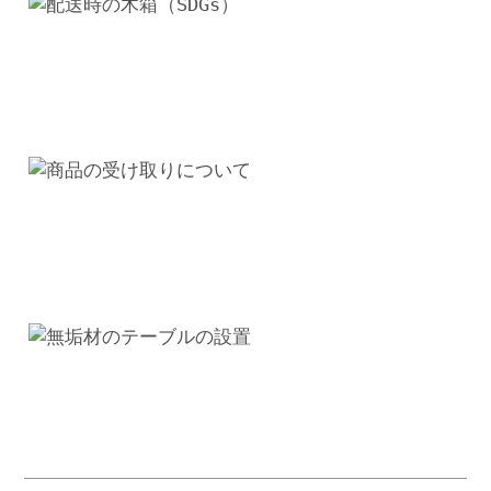
テ
ー
ブ
ル
個