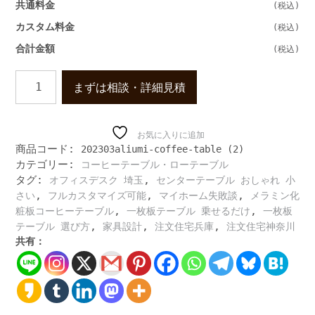
共通料金
カスタム料金
合計金額
モ
まずは相談・詳細見積
ダ
ン
デ
ザ
お気に入りに追加
商品コード:
202303aliumi-coffee-table (2)
イ
カテゴリー:
コーヒーテーブル・ローテーブル
ン
タグ:
,
の
オフィスデスク 埼玉
センターテーブル おしゃれ 小
ホ
,
,
,
さい
フルカスタマイズ可能
マイホーム失敗談
メラミン化
テ
,
,
粧板コーヒーテーブル
一枚板テーブル 乗せるだけ
一枚板
ル
,
,
,
テーブル 選び方
家具設計
注文住宅兵庫
注文住宅神奈川
仕
共有：
様
セ
ン
タ
ー