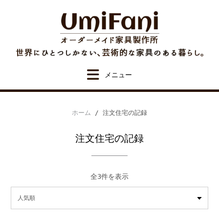
Skip
to
content
ホーム
/ 注文住宅の記録
注文住宅の記録
人
全3件を表示
気
順