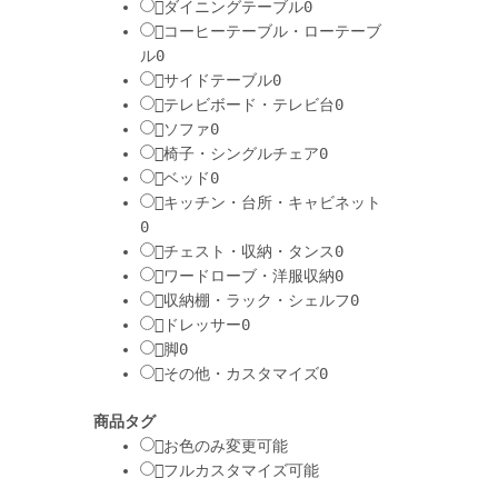
ダイニングテーブル
0
コーヒーテーブル・ローテーブ
ル
0
サイドテーブル
0
テレビボード・テレビ台
0
ソファ
0
椅子・シングルチェア
0
ベッド
0
キッチン・台所・キャビネット
0
チェスト・収納・タンス
0
ワードローブ・洋服収納
0
収納棚・ラック・シェルフ
0
ドレッサー
0
脚
0
その他・カスタマイズ
0
商品タグ
お色のみ変更可能
フルカスタマイズ可能