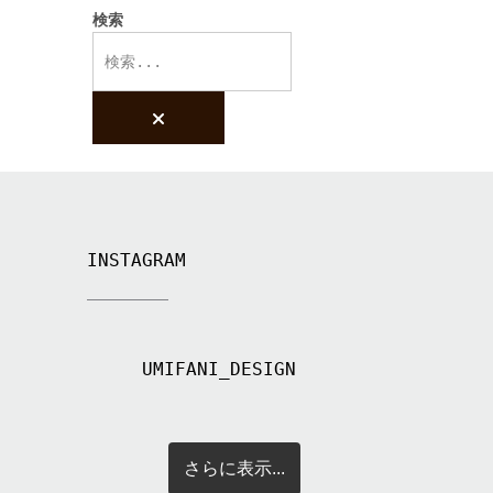
検索
Search
products:
INSTAGRAM
UMIFANI_DESIGN
さらに表示...