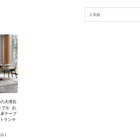
ルの大理石
ーブル お
食卓テーブ
ストランテ