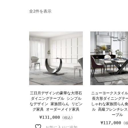
人
全2件を表示
気
順
三日月デザインの豪華な大理石
ニューヨークスタイ
ダイニングテーブル シンプル
長方形ダイニングテ
なデザイン 家族団らん リビン
しゃれな家族団らん
グ家具 オーダーメイド家具
ル 高級フレンチレ
ーブル
¥
131,000
¥
117,000
お気に入りに追加