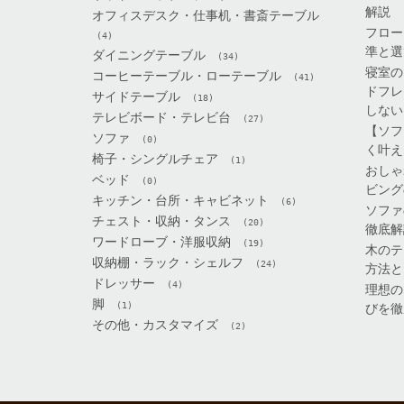
解説
オフィスデスク・仕事机・書斎テーブル
フロー
(4)
準と選
ダイニングテーブル
(34)
寝室の
コーヒーテーブル・ローテーブル
(41)
ドフレ
サイドテーブル
(18)
しない
テレビボード・テレビ台
(27)
【ソフ
ソファ
(0)
く叶え
椅子・シングルチェア
(1)
おしゃ
ベッド
(0)
ビング
キッチン・台所・キャビネット
(6)
ソファ
チェスト・収納・タンス
(20)
徹底解
ワードローブ・洋服収納
(19)
木のテ
収納棚・ラック・シェルフ
(24)
方法と
ドレッサー
(4)
理想の
脚
(1)
びを徹
その他・カスタマイズ
(2)