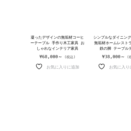
凝ったデザインの無垢材コーヒ
シンプルなダイニン
ーテーブル 手作り木工家具 お
無垢材ホームレスト
しゃれなインテリア家具
鉄の脚 テーブル
¥
68,000～
¥
38,000～
お気に入りに追加
お気に入り