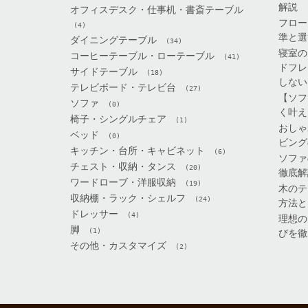
解説
オフィスデスク・仕事机・書斎テーブル
フロー
(4)
準と選
ダイニングテーブル
(34)
寝室の
コーヒーテーブル・ローテーブル
(41)
ドフレ
サイドテーブル
(18)
しない
テレビボード・テレビ台
(27)
【ソフ
ソファ
(0)
く叶え
椅子・シングルチェア
(1)
おしゃ
ベッド
(0)
ビング
キッチン・台所・キャビネット
(6)
ソファ
チェスト・収納・タンス
(20)
徹底解
ワードローブ・洋服収納
(19)
木のテ
収納棚・ラック・シェルフ
(24)
方法と
ドレッサー
(4)
理想の
脚
(1)
びを徹
その他・カスタマイズ
(2)