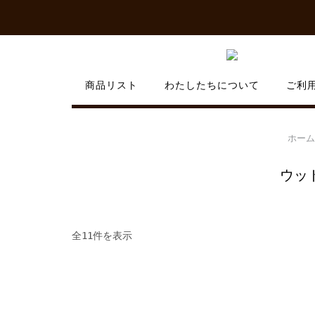
Skip
to
content
商品リスト
わたしたちについて
ご利
ホーム
ウッ
人
全11件を表示
気
順