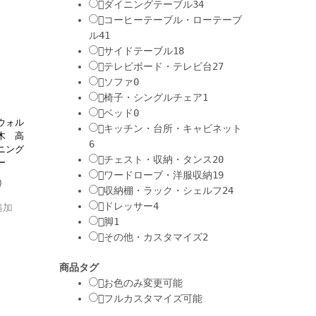
ダイニングテーブル
34
コーヒーテーブル・ローテーブ
ル
41
サイドテーブル
18
テレビボード・テレビ台
27
ソファ
0
椅子・シングルチェア
1
ベッド
0
ウォル
キッチン・台所・キャビネット
木 高
6
ニング
チェスト・収納・タンス
20
ー
ワードローブ・洋服収納
19
収納棚・ラック・シェルフ
24
ドレッサー
4
追加
脚
1
その他・カスタマイズ
2
商品タグ
お色のみ変更可能
フルカスタマイズ可能