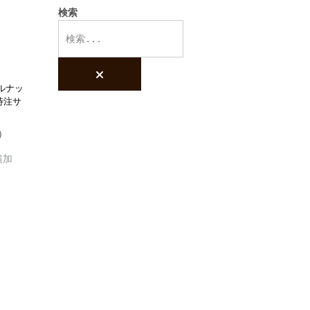
検索
Search
products:
ルナッ
特注サ
追加