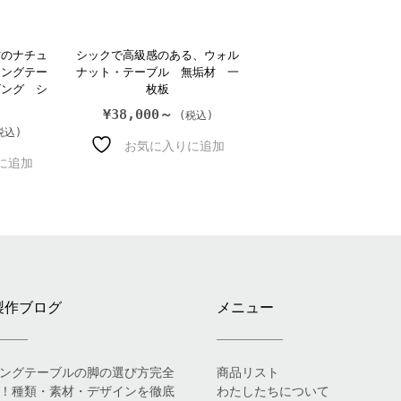
材のナチュ
シックで高級感のある、ウォル
ニングテー
ナット・テーブル 無垢材 一
ビング シ
枚板
¥
38,000～
お気に入りに追加
に追加
製作ブログ
メニュー
ングテーブルの脚の選び方完全
商品リスト
！種類・素材・デザインを徹底
わたしたちについて