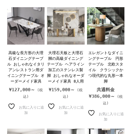
高級な長方形の大理
大理石天板と大理石
エレガントなダイニ
石ダイニングテーブ
脚の高級ダイニング
ングテーブル 円形
ル おしゃれなイタリ
テーブル ヘアライン
テーブル 北欧スタ
アンレストラン用ダ
加工のステンレス製
イル クラシックか
イニングテーブル オ
脚 おしゃれなオーダ
つ現代的な丸形一本
ーダーメイド家具
ーメイド家具 8人用
脚
¥
127,000～
¥
159,000～
共通料金
¥
386,000～
お気に入りに追
お気に入りに追
加
加
お気に入りに追
加