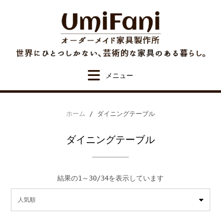
Skip
to
content
ホーム
/ ダイニングテーブル
ダイニングテーブル
人
結果の1～30/34を表示しています
気
順