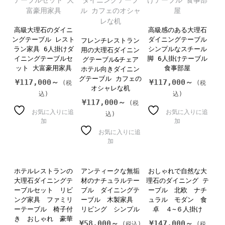
高級大理石のダイニ
高級感のある大理石
ングテーブル レスト
ダイニングテーブル
フレンチレストラン
ラン家具 6人掛けダ
シンプルなスチール
用の大理石ダイニン
イニングテーブルセ
脚 6人掛けテーブル
グテーブル&チェア
ット 大富豪用家具
食事部屋
ホテル向きダイニン
グテーブル カフェの
¥
117,000～
¥
117,000～
オシャレな机
¥
117,000～
お気に入りに追
お気に入りに追
加
加
お気に入りに追
加
ホテルレストランの
アンティークな無垢
おしゃれで自然な大
大理石ダイニングテ
材のナチュラルテー
理石のダイニング テ
ーブルセット リビ
ブル ダイニングテ
ーブル 北欧 ナチ
ング家具 ファミリ
ーブル 木製家具
ュラル モダン 食
ーテーブル 椅子付
リビング シンプル
卓 ４~６人掛け
き おしゃれ 豪華
¥
58,000～
¥
147,000～