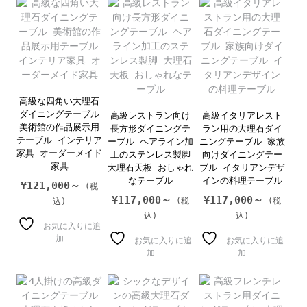
高級な四角い大理石
ダイニングテーブル
高級レストラン向け
高級イタリアレスト
美術館の作品展示用
長方形ダイニングテ
ラン用の大理石ダイ
テーブル インテリア
ーブル ヘアライン加
ニングテーブル 家族
家具 オーダーメイド
工のステンレス製脚
向けダイニングテー
家具
大理石天板 おしゃれ
ブル イタリアンデザ
なテーブル
インの料理テーブル
¥
121,000～
¥
117,000～
¥
117,000～
お気に入りに追
加
お気に入りに追
お気に入りに追
加
加