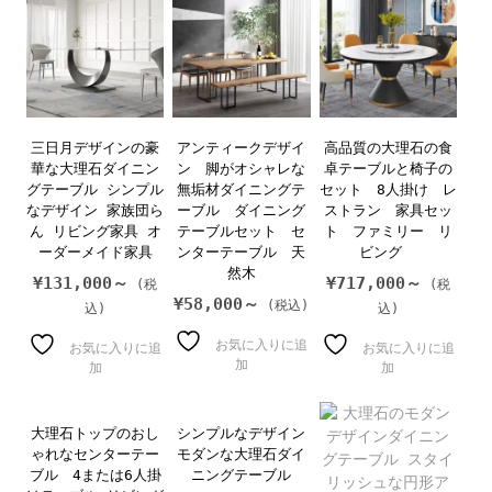
三日月デザインの豪
アンティークデザイ
高品質の大理石の食
華な大理石ダイニン
ン 脚がオシャレな
卓テーブルと椅子の
グテーブル シンプル
無垢材ダイニングテ
セット 8人掛け レ
なデザイン 家族団ら
ーブル ダイニング
ストラン 家具セッ
ん リビング家具 オ
テーブルセット セ
ト ファミリー リ
ーダーメイド家具
ンターテーブル 天
ビング
然木
¥
131,000～
¥
717,000～
¥
58,000～
お気に入りに追
お気に入りに追
お気に入りに追
加
加
加
大理石トップのおし
シンプルなデザイン
ゃれなセンターテー
モダンな大理石ダイ
ブル 4または6人掛
ニングテーブル