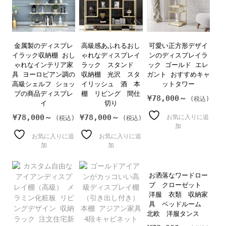
金属製のディスプレ
高級感あふれるおし
可愛い正方形デザイ
イラック収納棚 おし
ゃれなディスプレイ
ンのディスプレイラ
ゃれなインテリア家
ラック スタンド
ック ゴールド エレ
具 ヨーロピアン調の
収納棚 光沢 スタ
ガント おすすめキャ
高級シェルフ ショッ
イリッシュ 酒 本
ットタワー
プの商品ディスプレ
棚 リビング 間仕
¥
78,000～
イ
切り
¥
78,000～
¥
78,000～
お気に入りに追
加
お気に入りに追
お気に入りに追
加
加
お洒落なワードロー
ブ クローゼット
洋服 衣類 収納家
具 ベッドルーム
北欧 洋服タンス