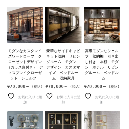
モダンなカスタマイ
豪華なサイドキャビ
高級モダンなシェル
ズワードローブ ク
ネット収納 リビン
フ 収納棚 引き出
ローゼットデザイン
グルーム モダン
し付き 本棚 モダ
（ガラス扉付き） デ
デザイン カスタマ
ン ホテル リビン
ィスプレイクローゼ
イズ ベッドルー
グルーム ベッドル
ット シェルフ
ム 収納家具
ーム
¥
78,000～
¥
78,000～
¥
78,000～
お気に入りに追
お気に入りに追
お気に入りに追
加
加
加