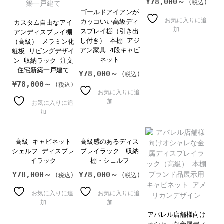
¥
78,000～
ゴールドアイアンが
お気に入りに追
カッコいい高級ディ
カスタム自由なアイ
加
スプレイ棚（引き出
アンディスプレイ棚
し付き） 本棚 アジ
（高級） メラミン化
アン家具 4段キャビ
粧板 リビングデザイ
ネット
ン 収納ラック 注文
住宅新築一戸建て
¥
78,000～
¥
78,000～
お気に入りに追
加
お気に入りに追
加
高級 キャビネット
高級感のあるディス
シェルフ ディスプレ
プレイラック 収納
イラック
棚・シェルフ
¥
78,000～
¥
78,000～
お気に入りに追
お気に入りに追
加
加
アパレル店舗様向け