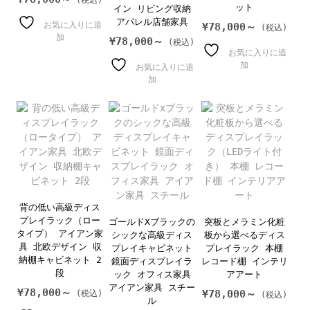
ット
イン リビング収納
アパレル店舗家具
お気に入りに追
¥
78,000～
加
¥
78,000～
お気に入りに追
加
お気に入りに追
加
背の低い高級ディス
プレイラック（ロー
ゴールドXブラックの
突板とメラミン化粧
タイプ） アイアン家
シックな高級ディス
板から選べるディス
具 北欧デザイン 収
プレイキャビネット
プレイラック 本棚
納棚キャビネット 2
鏡面ディスプレイラ
レコード棚 インテリ
段
ック オフィス家具
アアート
アイアン家具 スチー
¥
78,000～
¥
78,000～
ル