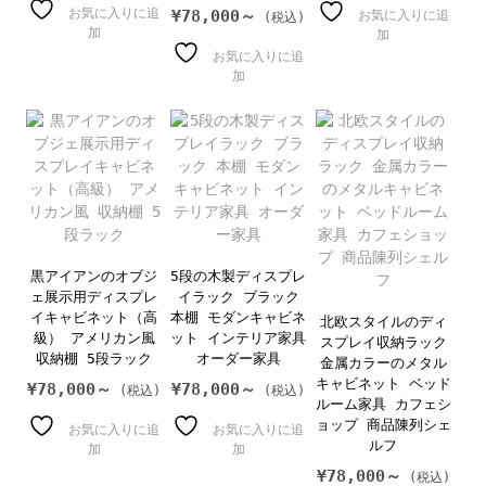
お気に入りに追
¥
78,000～
お気に入りに追
加
加
お気に入りに追
加
黒アイアンのオブジ
5段の木製ディスプレ
ェ展示用ディスプレ
イラック ブラック
イキャビネット（高
本棚 モダンキャビネ
北欧スタイルのディ
級） アメリカン風
ット インテリア家具
スプレイ収納ラック
収納棚 5段ラック
オーダー家具
金属カラーのメタル
キャビネット ベッド
¥
78,000～
¥
78,000～
ルーム家具 カフェシ
ョップ 商品陳列シェ
お気に入りに追
お気に入りに追
ルフ
加
加
¥
78,000～