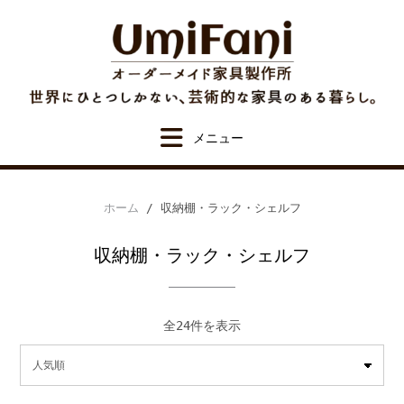
Skip
to
content
ホーム
/ 収納棚・ラック・シェルフ
収納棚・ラック・シェルフ
人
全24件を表示
気
順