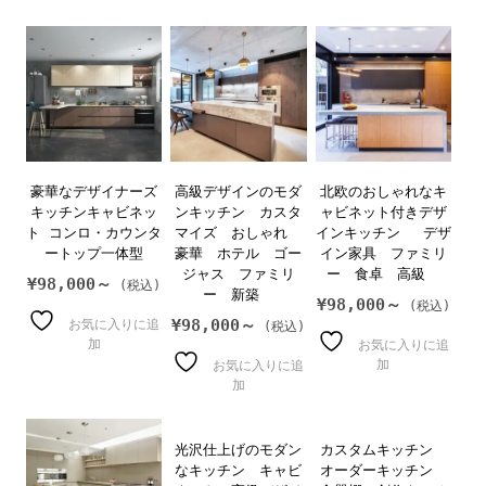
豪華なデザイナーズ
高級デザインのモダ
北欧のおしゃれなキ
キッチンキャビネッ
ンキッチン カスタ
ャビネット付きデザ
ト コンロ・カウンタ
マイズ おしゃれ
インキッチン デザ
ートップ一体型
豪華 ホテル ゴー
イン家具 ファミリ
ジャス ファミリ
ー 食卓 高級
¥
98,000～
ー 新築
¥
98,000～
¥
98,000～
お気に入りに追
加
お気に入りに追
加
お気に入りに追
加
光沢仕上げのモダン
カスタムキッチン
なキッチン キャビ
オーダーキッチン