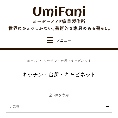
Skip
to
content
ホーム
/ キッチン・台所・キャビネット
キッチン・台所・キャビネット
人
全6件を表示
気
順