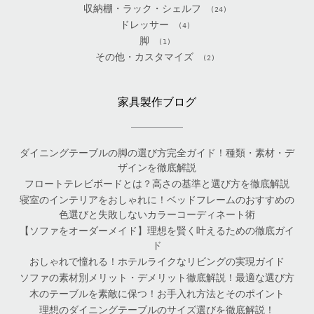
収納棚・ラック・シェルフ
(24)
ドレッサー
(4)
脚
(1)
その他・カスタマイズ
(2)
家具製作ブログ
ダイニングテーブルの脚の選び方完全ガイド！種類・素材・デ
ザインを徹底解説
フロートテレビボードとは？高さの基準と選び方を徹底解説
寝室のインテリアをおしゃれに！ベッドフレームのおすすめの
色選びと失敗しないカラーコーディネート術
【ソファをオーダーメイド】理想を賢く叶えるための徹底ガイ
ド
おしゃれで憧れる！ホテルライクなリビングの実現ガイド
ソファの素材別メリット・デメリット徹底解説！最適な選び方
木のテーブルを素敵に保つ！お手入れ方法とそのポイント
理想のダイニングテーブルのサイズ選びを徹底解説！