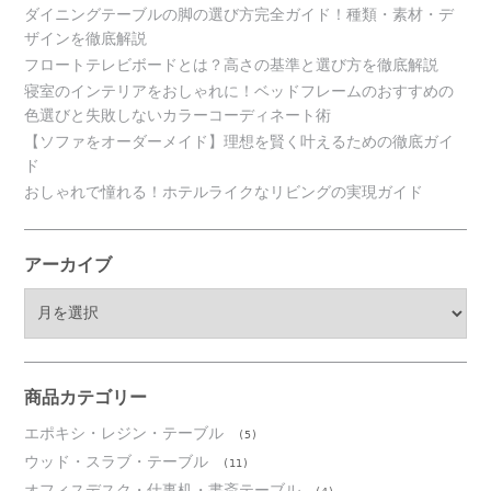
ダイニングテーブルの脚の選び方完全ガイド！種類・素材・デ
ザインを徹底解説
フロートテレビボードとは？高さの基準と選び方を徹底解説
寝室のインテリアをおしゃれに！ベッドフレームのおすすめの
色選びと失敗しないカラーコーディネート術
【ソファをオーダーメイド】理想を賢く叶えるための徹底ガイ
ド
おしゃれで憧れる！ホテルライクなリビングの実現ガイド
アーカイブ
ア
ー
カ
イ
ブ
商品カテゴリー
エポキシ・レジン・テーブル
(5)
ウッド・スラブ・テーブル
(11)
オフィスデスク・仕事机・書斎テーブル