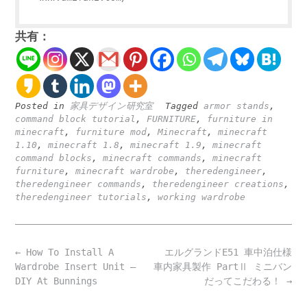
共有：
Posted in
家具デザイン研究室
Tagged
armor stands
,
command block tutorial
,
FURNITURE
,
furniture in
minecraft
,
furniture mod
,
Minecraft
,
minecraft
1.10
,
minecraft 1.8
,
minecraft 1.9
,
minecraft
command blocks
,
minecraft commands
,
minecraft
furniture
,
minecraft wardrobe
,
theredengineer
,
theredengineer commands
,
theredengineer creations
,
theredengineer tutorials
,
working wardrobe
Post
←
How To Install A
エルグランドE51 車中泊仕様
navigation
Wardrobe Insert Unit –
車内家具製作 PartⅡ ミニバン
DIY At Bunnings
だってこだわる！
→