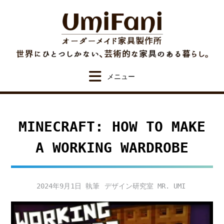
Skip
to
content
MINECRAFT: HOW TO MAKE
A WORKING WARDROBE
2024年9月1日
デザイン研究室 MR. UMI