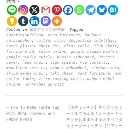
共有：
Posted in
家具デザイン研究室
Tagged
agostinimodelbau
,
arco furniture
,
bauhaus
autozubehör
,
cultfurnitur
,
deagostini modellbau
,
eames plastic chair dsr
,
eliot table
,
flux chair
,
furniture 3d
,
futon online
,
google stadia kaufen
,
google stadia spiele
,
havsta sideboard
,
herbert
bayer
,
houe chair
,
lego spiele
,
mca castello
,
modellbau auto rc
,
signet wohnmöbel
,
simpson sofa
,
sklum eames chair
,
takt chair
,
takt furniture
,
usm
haller table
,
vitro rocking chair
,
wohnen möbel
online
,
wohnmöbel günstig
Post
←
How To Make Table Top
【造作キッチン】生活空間をト
navigation
with REAL Flowers and
ータルで考える！オーダーキッ
EPOXY RESIN
チンをおすすめする理由ベツダ
イオーダーキッチン【リフォー