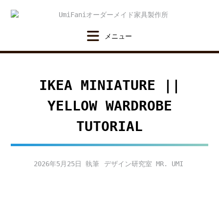
Skip
to
content
IKEA MINIATURE ||
YELLOW WARDROBE
TUTORIAL
2026年5月25日
デザイン研究室 MR. UMI