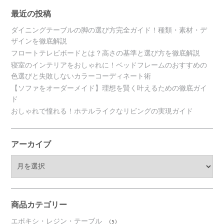
最近の投稿
ダイニングテーブルの脚の選び方完全ガイド！種類・素材・デ
ザインを徹底解説
フロートテレビボードとは？高さの基準と選び方を徹底解説
寝室のインテリアをおしゃれに！ベッドフレームのおすすめの
色選びと失敗しないカラーコーディネート術
【ソファをオーダーメイド】理想を賢く叶えるための徹底ガイ
ド
おしゃれで憧れる！ホテルライクなリビングの実現ガイド
アーカイブ
ア
ー
カ
イ
ブ
商品カテゴリー
エポキシ・レジン・テーブル
(5)