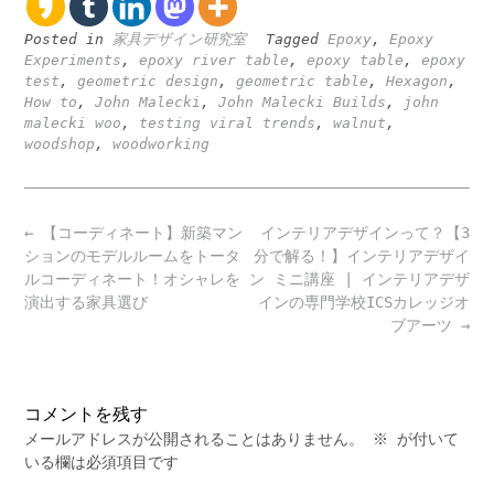
Posted in
家具デザイン研究室
Tagged
Epoxy
,
Epoxy
Experiments
,
epoxy river table
,
epoxy table
,
epoxy
test
,
geometric design
,
geometric table
,
Hexagon
,
How to
,
John Malecki
,
John Malecki Builds
,
john
malecki woo
,
testing viral trends
,
walnut
,
woodshop
,
woodworking
Post
←
【コーディネート】新築マン
インテリアデザインって？【3
navigation
ションのモデルルームをトータ
分で解る！】インテリアデザイ
ルコーディネート！オシャレを
ン ミニ講座 | インテリアデザ
演出する家具選び
インの専門学校ICSカレッジオ
ブアーツ
→
コメントを残す
メールアドレスが公開されることはありません。
※
が付いて
いる欄は必須項目です