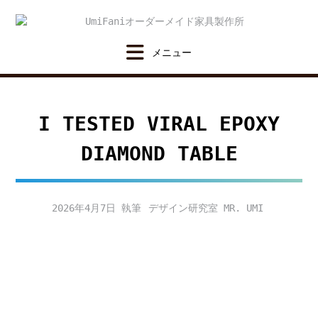
Skip
to
content
I TESTED VIRAL EPOXY
DIAMOND TABLE
2026年4月7日
デザイン研究室 MR. UMI