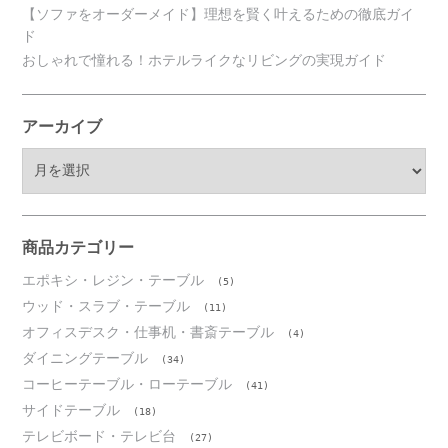
【ソファをオーダーメイド】理想を賢く叶えるための徹底ガイ
ド
おしゃれで憧れる！ホテルライクなリビングの実現ガイド
アーカイブ
ア
ー
カ
イ
ブ
商品カテゴリー
エポキシ・レジン・テーブル
(5)
ウッド・スラブ・テーブル
(11)
オフィスデスク・仕事机・書斎テーブル
(4)
ダイニングテーブル
(34)
コーヒーテーブル・ローテーブル
(41)
サイドテーブル
(18)
テレビボード・テレビ台
(27)