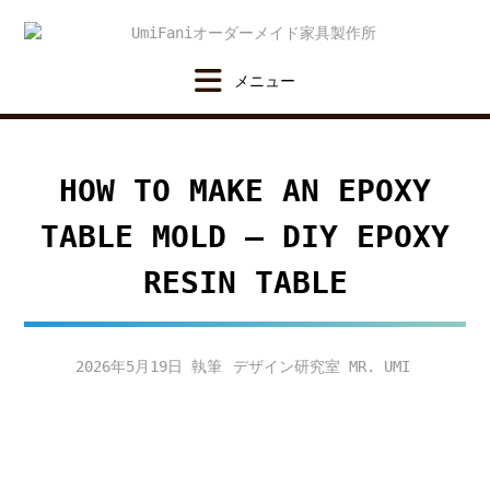
Skip
to
content
HOW TO MAKE AN EPOXY
TABLE MOLD – DIY EPOXY
RESIN TABLE
2026年5月19日
デザイン研究室 MR. UMI