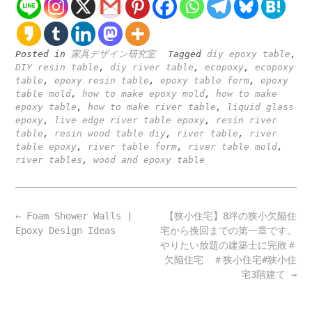
Posted in
家具デザイン研究室
Tagged
diy epoxy table
,
DIY resin table
,
diy river table
,
ecopoxy
,
ecopoxy
table
,
epoxy resin table
,
epoxy table form
,
epoxy
table mold
,
how to make epoxy mold
,
how to make
epoxy table
,
how to make river table
,
liquid glass
epoxy
,
live edge river table epoxy
,
resin river
table
,
resin wood table diy
,
river table
,
river
table epoxy
,
river table form
,
river table mold
,
river tables
,
wood and epoxy table
Post
←
Foam Shower Walls |
【狭小住宅】8坪の狭小欠陥住
navigation
Epoxy Design Ideas
宅から挽回までの第一章です。
やりたい放題の建築士に完敗＃
欠陥住宅 ＃狭小住宅#狭小住
宅3階建て
→