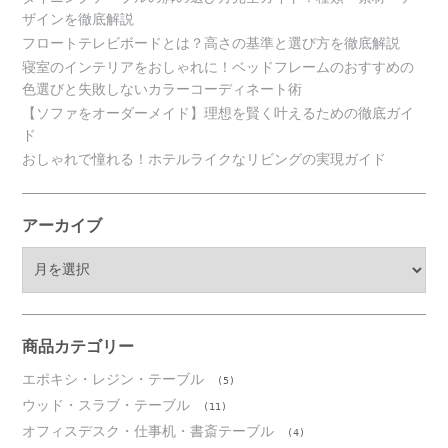
ザインを徹底解説
フロートテレビボードとは？高さの基準と選び方を徹底解説
寝室のインテリアをおしゃれに！ベッドフレームのおすすめの
色選びと失敗しないカラーコーディネート術
【ソファをオーダーメイド】理想を賢く叶えるための徹底ガイ
ド
おしゃれで憧れる！ホテルライクなリビングの実現ガイド
アーカイブ
ア
ー
カ
イ
ブ
商品カテゴリー
エポキシ・レジン・テーブル
(5)
ウッド・スラブ・テーブル
(11)
オフィスデスク・仕事机・書斎テーブル
(4)