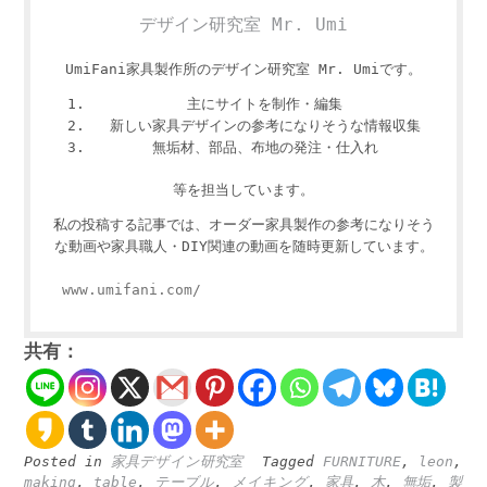
デザイン研究室 Mr. Umi
UmiFani家具製作所のデザイン研究室 Mr. Umiです。
主にサイトを制作・編集
新しい家具デザインの参考になりそうな情報収集
無垢材、部品、布地の発注・仕入れ
等を担当しています。
私の投稿する記事では、オーダー家具製作の参考になりそう
な動画や家具職人・DIY関連の動画を随時更新しています。
www.umifani.com/
共有：
Posted in
家具デザイン研究室
Tagged
FURNITURE
,
leon
,
making
,
table
,
テーブル
,
メイキング
,
家具
,
木
,
無垢
,
製