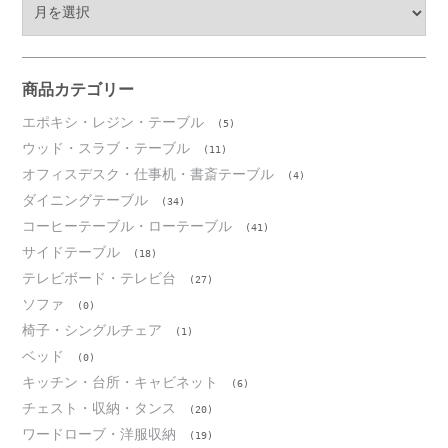
ア
ー
カ
イ
ブ
商品カテゴリー
エポキシ・レジン・テーブル
(5)
ウッド・スラブ・テーブル
(11)
オフィスデスク・仕事机・書斎テーブル
(4)
ダイニングテーブル
(34)
コーヒーテーブル・ローテーブル
(41)
サイドテーブル
(18)
テレビボード・テレビ台
(27)
ソファ
(0)
椅子・シングルチェア
(1)
ベッド
(0)
キッチン・台所・キャビネット
(6)
チェスト・収納・タンス
(20)
ワードローブ・洋服収納
(19)