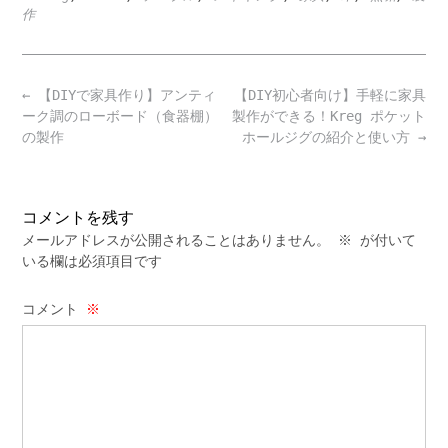
作
Post
←
【DIYで家具作り】アンティ
【DIY初心者向け】手軽に家具
navigation
ーク調のローボード（食器棚）
製作ができる！Kreg ポケット
の製作
ホールジグの紹介と使い方
→
コメントを残す
メールアドレスが公開されることはありません。
※
が付いて
いる欄は必須項目です
コメント
※