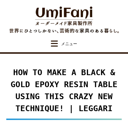
Skip
to
content
HOW TO MAKE A BLACK &
GOLD EPOXY RESIN TABLE
USING THIS CRAZY NEW
TECHNIQUE! | LEGGARI