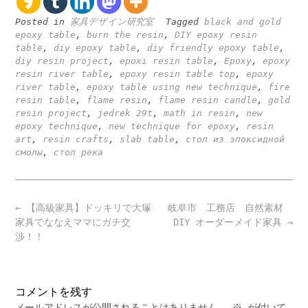
Posted in
家具デザイン研究室
Tagged
black and gold
epoxy table
,
burn the resin
,
DIY epoxy resin
table
,
diy epoxy table
,
diy friendly epoxy table
,
diy resin project
,
epoxi resin table
,
Epoxy
,
epoxy
resin river table
,
epoxy resin table top
,
epoxy
river table
,
epoxy table using new technique
,
fire
resin table
,
flame resin
,
flame resin candle
,
gold
resin project
,
jedrek 29t
,
math in resin
,
new
epoxy technique
,
new technique for epoxy
,
resin
art
,
resin crafts
,
slab table
,
стол из эпоксидной
смолы
,
стол река
Post
←
【高級家具】ドッキリで大塚
岐阜市 工務店 自然素材
navigation
家具でななえママにガチ交
DIY オーダーメイド家具
→
渉！！
コメントを残す
メールアドレスが公開されることはありません。
※
が付いて