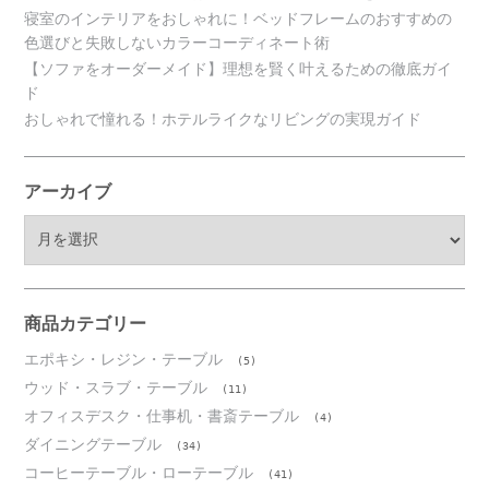
寝室のインテリアをおしゃれに！ベッドフレームのおすすめの
色選びと失敗しないカラーコーディネート術
【ソファをオーダーメイド】理想を賢く叶えるための徹底ガイ
ド
おしゃれで憧れる！ホテルライクなリビングの実現ガイド
アーカイブ
ア
ー
カ
イ
ブ
商品カテゴリー
エポキシ・レジン・テーブル
(5)
ウッド・スラブ・テーブル
(11)
オフィスデスク・仕事机・書斎テーブル
(4)
ダイニングテーブル
(34)
コーヒーテーブル・ローテーブル
(41)