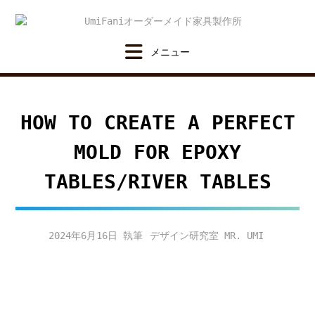
Skip
to
content
HOW TO CREATE A PERFECT
MOLD FOR EPOXY
TABLES/RIVER TABLES
2024年6月16日
デザイン研究室 MR. UMI