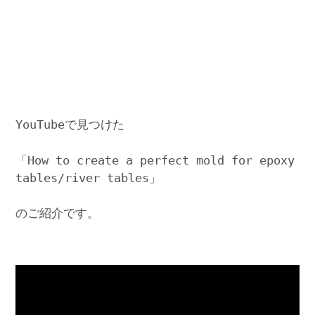
YouTubeで見つけた
「How to create a perfect mold for epoxy
tables/river tables」
のご紹介です。