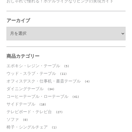
おしゃれで憧れる！ホテルライクなリビングの実現ガイド
アーカイブ
ア
ー
カ
イ
ブ
商品カテゴリー
エポキシ・レジン・テーブル
(5)
ウッド・スラブ・テーブル
(11)
オフィスデスク・仕事机・書斎テーブル
(4)
ダイニングテーブル
(34)
コーヒーテーブル・ローテーブル
(41)
サイドテーブル
(18)
テレビボード・テレビ台
(27)
ソファ
(0)
椅子・シングルチェア
(1)