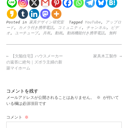
Posted in
家具デザイン研究室
Tagged
YouTube
,
アップロ
ード
,
カメラ付き携帯電話
,
コミュニティ
,
チャンネル
,
ビデ
オ
,
ユーチューブ
,
共有
,
動画
,
動画機能付き携帯電話
,
無料
Post
←
【欠陥住宅】ハウスメーカー
家具木工製作
→
navigation
の返答に絶句｜ズボラ主婦の新
築マイホーム
コメントを残す
メールアドレスが公開されることはありません。
※
が付いて
いる欄は必須項目です
コメント
※