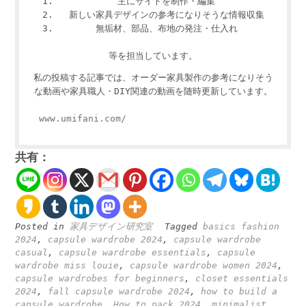
主にサイトを制作・編集
新しい家具デザインの参考になりそうな情報収集
無垢材、部品、布地の発注・仕入れ
等を担当しています。
私の投稿する記事では、オーダー家具製作の参考になりそう
な動画や家具職人・DIY関連の動画を随時更新しています。
www.umifani.com/
共有：
Posted in
家具デザイン研究室
Tagged
basics fashion
2024
,
capsule wardrobe 2024
,
capsule wardrobe
casual
,
capsule wardrobe essentials
,
capsule
wardrobe miss louie
,
capsule wardrobe women 2024
,
capsule wardrobes for beginners
,
closet essentials
2024
,
fall capsule wardrobe 2024
,
how to build a
capsule wardrobe
,
How to pack 2024
,
minimalist