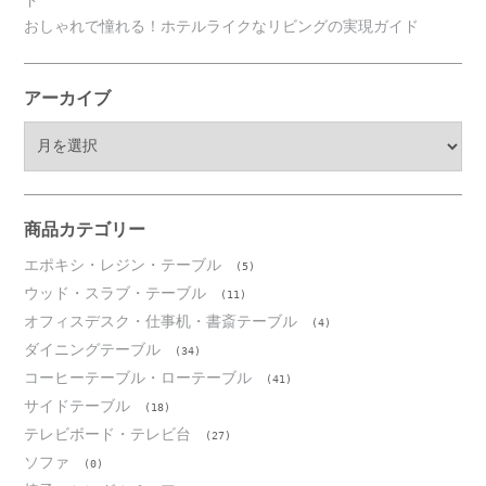
おしゃれで憧れる！ホテルライクなリビングの実現ガイド
アーカイブ
ア
ー
カ
イ
ブ
商品カテゴリー
エポキシ・レジン・テーブル
(5)
ウッド・スラブ・テーブル
(11)
オフィスデスク・仕事机・書斎テーブル
(4)
ダイニングテーブル
(34)
コーヒーテーブル・ローテーブル
(41)
サイドテーブル
(18)
テレビボード・テレビ台
(27)
ソファ
(0)