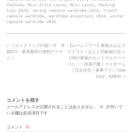
fashion
,
Miss Erica Louie
,
Miss Louie
,
Packing
tips 2024
,
spring capsule wardrobe 2024
,
travel
capsule wardrobe
,
wardrobe essentials 2024
,
winter
capsule wardrobe 2024
Post
←
ベルトクランプの使い方 木
【ルームツアー】家族みんなで
navigation
箱DIY・家具製作の便利アイテ
ワイワイ！なんと25帖超の広々
ム！
LDKが家族のセントラルスペー
スに！｜新築戸建｜マイホーム
｜注文住宅｜家事ラク｜room
tour｜KANJU
→
コメントを残す
メールアドレスが公開されることはありません。
※
が付いて
いる欄は必須項目です
コメント
※