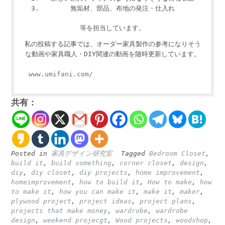
無垢材、部品、布地の発注・仕入れ
等を担当しています。
私の投稿する記事では、オーダー家具製作の参考になりそう
な動画や家具職人・DIY関連の動画を随時更新しています。
www.umifani.com/
共有：
Posted in
家具デザイン研究室
Tagged
Bedroom Closet
,
build it
,
build something
,
corner closet
,
design
,
diy
,
diy closet
,
diy projects
,
home improvement
,
homeimprovement
,
how to build it
,
How to make
,
how
to make it
,
how you can make it
,
make it
,
maker
,
plywood project
,
project ideas
,
project plans
,
projects that make money
,
wardrobe
,
wardrobe
design
,
weekend projecgt
,
Wood projects
,
woodshop
,