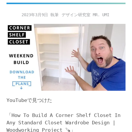
2023年3月9日
デザイン研究室 MR. UMI
YouTubeで見つけた
「How To Build A Corner Shelf Closet In
Any Standard Closet Wardrobe Design |
Woodworking Project 🪚」