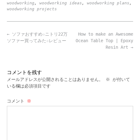
woodworking
,
woodworking ideas
,
woodworking plans
,
woodworking projects
Post
←
ソファおすすめ☆ニトリ22万
How to make an Awesome
navigation
ソファー買ってみた☆レビュー
Ocean Table Top | Epoxy
Resin Art
→
コメントを残す
メールアドレスが公開されることはありません。
※
が付いて
いる欄は必須項目です
コメント
※