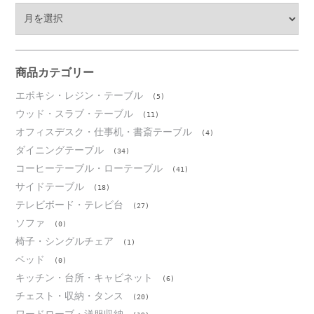
ア
ー
カ
イ
ブ
商品カテゴリー
エポキシ・レジン・テーブル
(5)
ウッド・スラブ・テーブル
(11)
オフィスデスク・仕事机・書斎テーブル
(4)
ダイニングテーブル
(34)
コーヒーテーブル・ローテーブル
(41)
サイドテーブル
(18)
テレビボード・テレビ台
(27)
ソファ
(0)
椅子・シングルチェア
(1)
ベッド
(0)
キッチン・台所・キャビネット
(6)
チェスト・収納・タンス
(20)