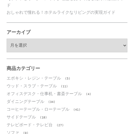
ド
おしゃれで憧れる！ホテルライクなリビングの実現ガイド
アーカイブ
ア
ー
カ
イ
ブ
商品カテゴリー
エポキシ・レジン・テーブル
(5)
ウッド・スラブ・テーブル
(11)
オフィスデスク・仕事机・書斎テーブル
(4)
ダイニングテーブル
(34)
コーヒーテーブル・ローテーブル
(41)
サイドテーブル
(18)
テレビボード・テレビ台
(27)
ソファ
(0)