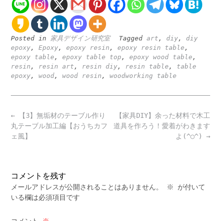
Posted in
家具デザイン研究室
Tagged
art
,
diy
,
diy
epoxy
,
Epoxy
,
epoxy resin
,
epoxy resin table
,
epoxy table
,
epoxy table top
,
epoxy wood table
,
resin
,
resin art
,
resin diy
,
resin table
,
table
epoxy
,
wood
,
wood resin
,
woodworking table
Post
←
【3】無垢材のテーブル作り
【家具DIY】余った材料で木工
navigation
丸テーブル加工編【おうちカフ
道具を作ろう！愛着がわきます
ェ風】
よ(^○^)
→
コメントを残す
メールアドレスが公開されることはありません。
※
が付いて
いる欄は必須項目です
コメント
※