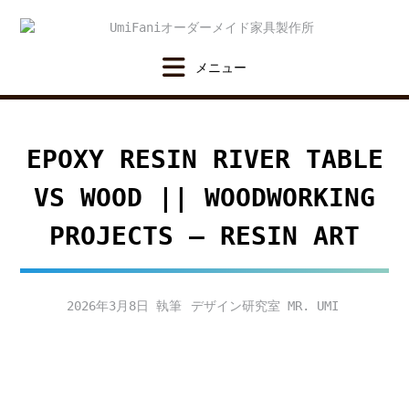
Skip
to
content
EPOXY RESIN RIVER TABLE
VS WOOD || WOODWORKING
PROJECTS – RESIN ART
2026年3月8日
デザイン研究室 MR. UMI