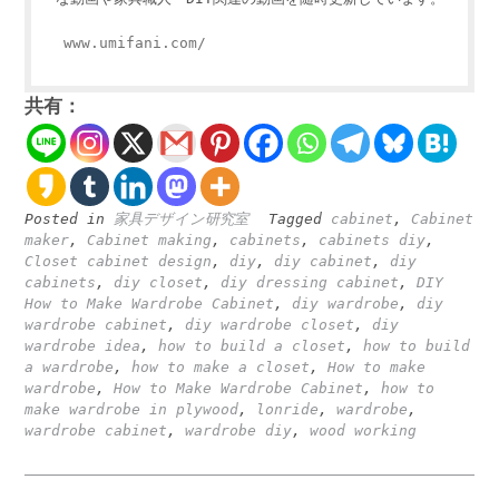
www.umifani.com/
共有：
Posted in
家具デザイン研究室
Tagged
cabinet
,
Cabinet
maker
,
Cabinet making
,
cabinets
,
cabinets diy
,
Closet cabinet design
,
diy
,
diy cabinet
,
diy
cabinets
,
diy closet
,
diy dressing cabinet
,
DIY
How to Make Wardrobe Cabinet
,
diy wardrobe
,
diy
wardrobe cabinet
,
diy wardrobe closet
,
diy
wardrobe idea
,
how to build a closet
,
how to build
a wardrobe
,
how to make a closet
,
How to make
wardrobe
,
How to Make Wardrobe Cabinet
,
how to
make wardrobe in plywood
,
lonride
,
wardrobe
,
wardrobe cabinet
,
wardrobe diy
,
wood working