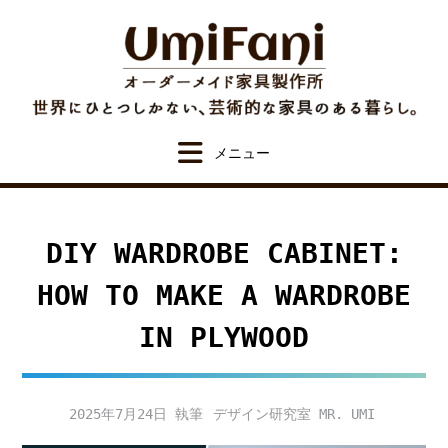
Skip
to
content
DIY WARDROBE CABINET:
HOW TO MAKE A WARDROBE
IN PLYWOOD
2025年7月24日
デザイン研究室 MR. UMI