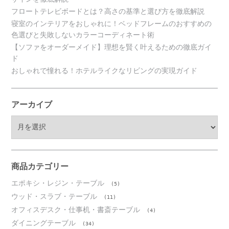
フロートテレビボードとは？高さの基準と選び方を徹底解説
寝室のインテリアをおしゃれに！ベッドフレームのおすすめの
色選びと失敗しないカラーコーディネート術
【ソファをオーダーメイド】理想を賢く叶えるための徹底ガイ
ド
おしゃれで憧れる！ホテルライクなリビングの実現ガイド
アーカイブ
ア
ー
カ
イ
ブ
商品カテゴリー
エポキシ・レジン・テーブル
(5)
ウッド・スラブ・テーブル
(11)
オフィスデスク・仕事机・書斎テーブル
(4)
ダイニングテーブル
(34)