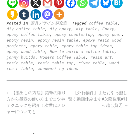
Posted in
家具デザイン研究室
Tagged
coffee table
,
diy coffee table
,
diy epoxy
,
diy table
,
Epoxy
,
epoxy coffee table
,
epoxy countertop
,
epoxy pour
,
epoxy resin
,
epoxy resin table
,
epoxy resin wood
projects
,
epoxy table
,
epoxy table top ideas
,
epoxy wood table
,
How to build a coffee table
,
jonny builds
,
Modern Coffee Table
,
resin art
,
resin table
,
resin table top
,
river table
,
wood
resin table
,
woodworking ideas
Post
←
【墨出しの方法】鉛筆の削り
【外れ物件】またお引っ越し
navigation
方から墨壺の使い方までコツや
暫く動画休みます#欠陥住宅#引
テクニックを紹介！次世代メジ
っ越し貧乏
→
ャーについても！