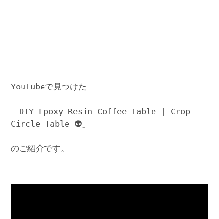
YouTubeで見つけた
「DIY Epoxy Resin Coffee Table | Crop
Circle Table 👽」
のご紹介です。