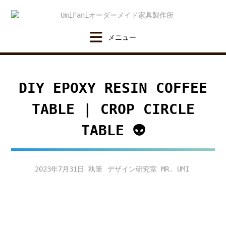
Skip
to
content
DIY EPOXY RESIN COFFEE
TABLE | CROP CIRCLE
TABLE 👽
2023年7月31日
デザイン研究室 MR. UMI