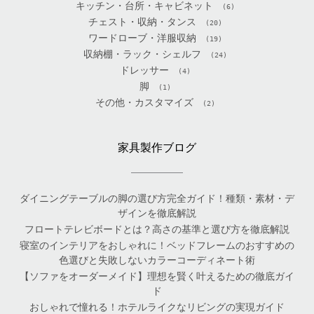
キッチン・台所・キャビネット
(6)
チェスト・収納・タンス
(20)
ワードローブ・洋服収納
(19)
収納棚・ラック・シェルフ
(24)
ドレッサー
(4)
脚
(1)
その他・カスタマイズ
(2)
家具製作ブログ
ダイニングテーブルの脚の選び方完全ガイド！種類・素材・デ
ザインを徹底解説
フロートテレビボードとは？高さの基準と選び方を徹底解説
寝室のインテリアをおしゃれに！ベッドフレームのおすすめの
色選びと失敗しないカラーコーディネート術
【ソファをオーダーメイド】理想を賢く叶えるための徹底ガイ
ド
おしゃれで憧れる！ホテルライクなリビングの実現ガイド