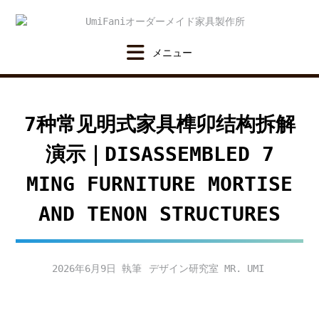
Skip
to
content
7种常见明式家具榫卯结构拆解
演示｜DISASSEMBLED 7
MING FURNITURE MORTISE
AND TENON STRUCTURES
2026年6月9日
デザイン研究室 MR. UMI