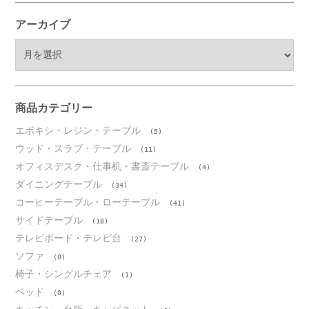
アーカイブ
ア
ー
カ
イ
ブ
商品カテゴリー
エポキシ・レジン・テーブル
(5)
ウッド・スラブ・テーブル
(11)
オフィスデスク・仕事机・書斎テーブル
(4)
ダイニングテーブル
(34)
コーヒーテーブル・ローテーブル
(41)
サイドテーブル
(18)
テレビボード・テレビ台
(27)
ソファ
(0)
椅子・シングルチェア
(1)
ベッド
(0)