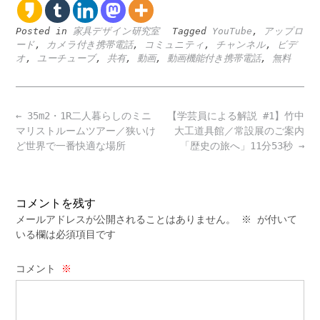
Posted in
家具デザイン研究室
Tagged
YouTube
,
アップロ
ード
,
カメラ付き携帯電話
,
コミュニティ
,
チャンネル
,
ビデ
オ
,
ユーチューブ
,
共有
,
動画
,
動画機能付き携帯電話
,
無料
Post
←
35m2・1R二人暮らしのミニ
【学芸員による解説 #1】竹中
navigation
マリストルームツアー／狭いけ
大工道具館／常設展のご案内
ど世界で一番快適な場所
「歴史の旅へ」11分53秒
→
コメントを残す
メールアドレスが公開されることはありません。
※
が付いて
いる欄は必須項目です
コメント
※