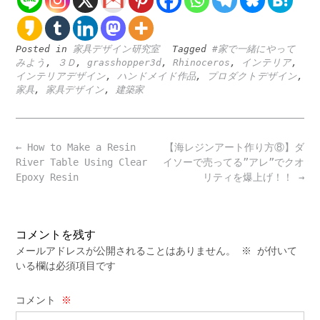
Posted in
家具デザイン研究室
Tagged
#家で一緒にやって
みよう
,
３Ｄ
,
grasshopper3d
,
Rhinoceros
,
インテリア
,
インテリアデザイン
,
ハンドメイド作品
,
プロダクトデザイン
,
家具
,
家具デザイン
,
建築家
Post
←
How to Make a Resin
【海レジンアート作り方⑧】ダ
navigation
River Table Using Clear
イソーで売ってる”アレ”でクオ
Epoxy Resin
リティを爆上げ！！
→
コメントを残す
メールアドレスが公開されることはありません。
※
が付いて
いる欄は必須項目です
コメント
※