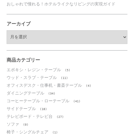
おしゃれで憧れる！ホテルライクなリビングの実現ガイド
アーカイブ
ア
ー
カ
イ
ブ
商品カテゴリー
エポキシ・レジン・テーブル
(5)
ウッド・スラブ・テーブル
(11)
オフィスデスク・仕事机・書斎テーブル
(4)
ダイニングテーブル
(34)
コーヒーテーブル・ローテーブル
(41)
サイドテーブル
(18)
テレビボード・テレビ台
(27)
ソファ
(0)
椅子・シングルチェア
(1)