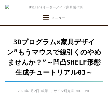
Skip
to
content
3Dプログラム×家具デザイ
ン”もうマウスで線引くのやめ
ませんか？”～凹凸SHELF形態
生成チュートリアル03～
2024年1月2日
デザイン研究室 MR. UMI