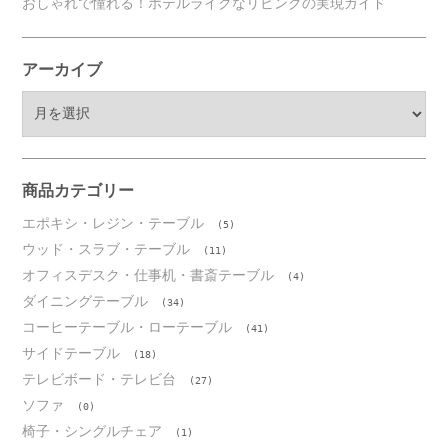
おしゃれで憧れる！ホテルライクなリビングの実現ガイド
アーカイブ
ア
ー
カ
イ
ブ
商品カテゴリー
エポキシ・レジン・テーブル
(5)
ウッド・スラブ・テーブル
(11)
オフィスデスク・仕事机・書斎テーブル
(4)
ダイニングテーブル
(34)
コーヒーテーブル・ローテーブル
(41)
サイドテーブル
(18)
テレビボード・テレビ台
(27)
ソファ
(0)
椅子・シングルチェア
(1)