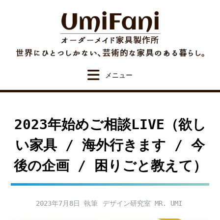
Skip
to
content
2023年始めご相談LIVE（欲し
い家具 / 海外行きます / 今
後の企画 / 困りごと教えて）
2023年7月8日
デザイン研究室 MR. UMI