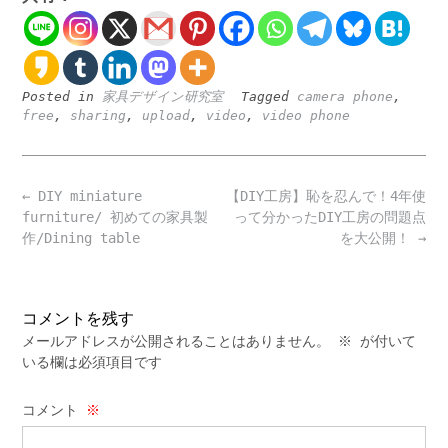
Posted in
家具デザイン研究室
Tagged
camera phone
,
free
,
sharing
,
upload
,
video
,
video phone
Post
←
DIY miniature
【DIY工房】恥を忍んで！4年使
navigation
furniture/ 初めての家具製
って分かったDIY工房の問題点
作/Dining table
を大公開！
→
コメントを残す
メールアドレスが公開されることはありません。
※
が付いて
いる欄は必須項目です
コメント
※