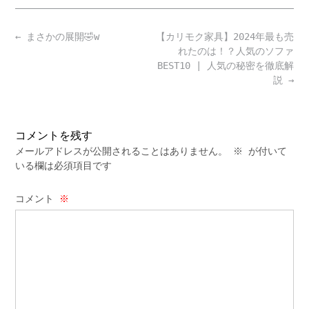
Post
←
まさかの展開🤣w
【カリモク家具】2024年最も売
navigation
れたのは！？人気のソファ
BEST10 | 人気の秘密を徹底解
説
→
コメントを残す
メールアドレスが公開されることはありません。
※
が付いて
いる欄は必須項目です
コメント
※