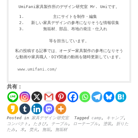
UmiFani家具製作所のデザイン研究室 Mr. Umiです。
主にサイトを制作・編集
新しい家具デザインの参考になりそうな情報収集
無垢材、部品、布地の発注・仕入れ
等を担当しています。
私の投稿する記事では、オーダー家具製作の参考になりそう
な動画や家具職人・DIY関連の動画を随時更新しています。
www.umifani.com/
共有：
Posted in
家具デザイン研究室
Tagged
camp
,
キャンプ
,
コンパクト
,
たきび
,
テーブル
,
ローテーブル
,
塗装
,
折りた
たみ
,
木
,
焚火
,
無垢
,
無垢材