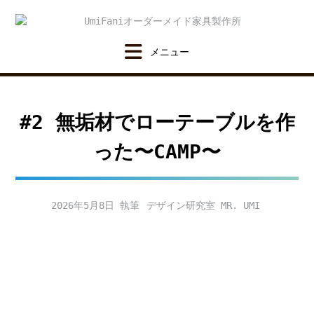
Skip
to
content
#2 無垢材でローテーブルを作
った〜CAMP〜
2026年5月8日
デザイン研究室 MR. UMI