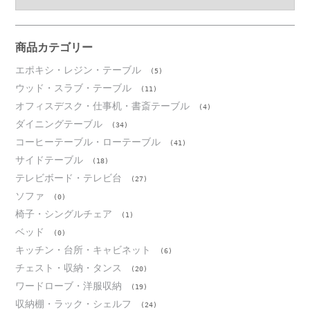
ー
カ
イ
ブ
商品カテゴリー
エポキシ・レジン・テーブル
(5)
ウッド・スラブ・テーブル
(11)
オフィスデスク・仕事机・書斎テーブル
(4)
ダイニングテーブル
(34)
コーヒーテーブル・ローテーブル
(41)
サイドテーブル
(18)
テレビボード・テレビ台
(27)
ソファ
(0)
椅子・シングルチェア
(1)
ベッド
(0)
キッチン・台所・キャビネット
(6)
チェスト・収納・タンス
(20)
ワードローブ・洋服収納
(19)
収納棚・ラック・シェルフ
(24)