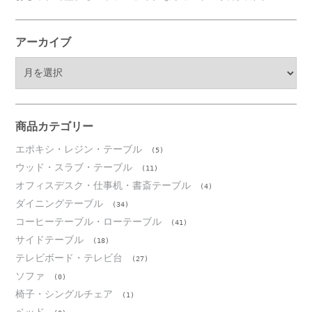
アーカイブ
ア
ー
カ
イ
ブ
商品カテゴリー
エポキシ・レジン・テーブル
(5)
ウッド・スラブ・テーブル
(11)
オフィスデスク・仕事机・書斎テーブル
(4)
ダイニングテーブル
(34)
コーヒーテーブル・ローテーブル
(41)
サイドテーブル
(18)
テレビボード・テレビ台
(27)
ソファ
(0)
椅子・シングルチェア
(1)