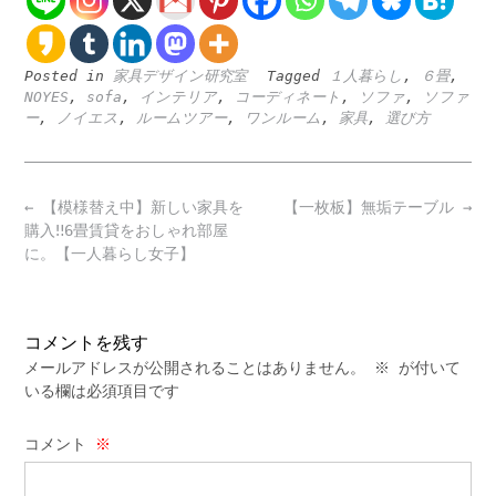
Posted in
家具デザイン研究室
Tagged
１人暮らし
,
６畳
,
NOYES
,
sofa
,
インテリア
,
コーディネート
,
ソファ
,
ソファ
ー
,
ノイエス
,
ルームツアー
,
ワンルーム
,
家具
,
選び方
Post
←
【模様替え中】新しい家具を
【一枚板】無垢テーブル
→
navigation
購入‼︎6畳賃貸をおしゃれ部屋
に。【一人暮らし女子】
コメントを残す
メールアドレスが公開されることはありません。
※
が付いて
いる欄は必須項目です
コメント
※