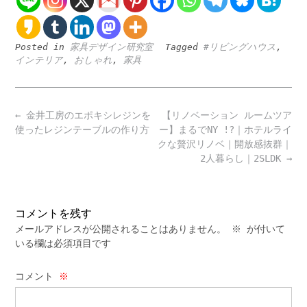
Posted in
家具デザイン研究室
Tagged
#リビングハウス
,
インテリア
,
おしゃれ
,
家具
Post
←
金井工房のエポキシレジンを
【リノベーション ルームツア
navigation
使ったレジンテーブルの作り方
ー】まるでNY !?｜ホテルライ
クな贅沢リノベ｜開放感抜群｜
2人暮らし｜2SLDK
→
コメントを残す
メールアドレスが公開されることはありません。
※
が付いて
いる欄は必須項目です
コメント
※