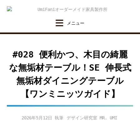
Skip
to
content
#028 便利かつ、木目の綺麗
な無垢材テーブル！SE 伸長式
無垢材ダイニングテーブル
【ワンミニッツガイド】
2026年5月12日
デザイン研究室 MR. UMI