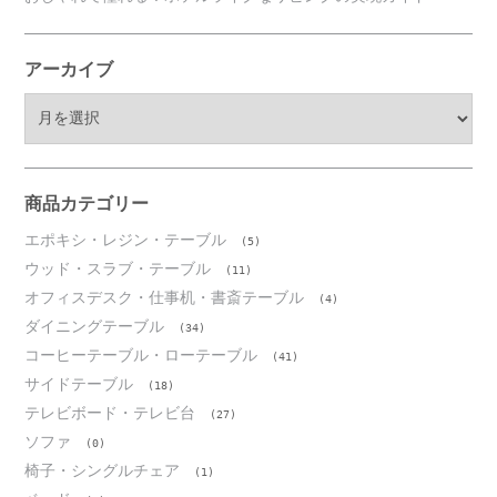
アーカイブ
ア
ー
カ
イ
ブ
商品カテゴリー
エポキシ・レジン・テーブル
(5)
ウッド・スラブ・テーブル
(11)
オフィスデスク・仕事机・書斎テーブル
(4)
ダイニングテーブル
(34)
コーヒーテーブル・ローテーブル
(41)
サイドテーブル
(18)
テレビボード・テレビ台
(27)
ソファ
(0)
椅子・シングルチェア
(1)