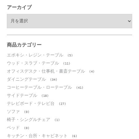
アーカイブ
ア
ー
カ
イ
ブ
商品カテゴリー
エポキシ・レジン・テーブル
(5)
ウッド・スラブ・テーブル
(11)
オフィスデスク・仕事机・書斎テーブル
(4)
ダイニングテーブル
(34)
コーヒーテーブル・ローテーブル
(41)
サイドテーブル
(18)
テレビボード・テレビ台
(27)
ソファ
(0)
椅子・シングルチェア
(1)
ベッド
(0)
キッチン・台所・キャビネット
(6)