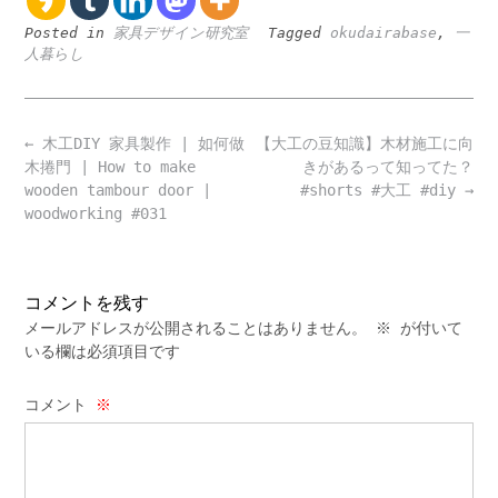
Posted in
家具デザイン研究室
Tagged
okudairabase
,
一
人暮らし
Post
←
木工DIY 家具製作 | 如何做
【大工の豆知識】木材施工に向
navigation
木捲門 | How to make
きがあるって知ってた？
wooden tambour door |
#shorts #大工 #diy
→
woodworking #031
コメントを残す
メールアドレスが公開されることはありません。
※
が付いて
いる欄は必須項目です
コメント
※