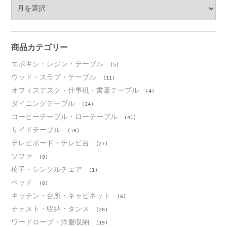
ア
ー
カ
イ
ブ
商品カテゴリー
エポキシ・レジン・テーブル
(5)
ウッド・スラブ・テーブル
(11)
オフィスデスク・仕事机・書斎テーブル
(4)
ダイニングテーブル
(34)
コーヒーテーブル・ローテーブル
(41)
サイドテーブル
(18)
テレビボード・テレビ台
(27)
ソファ
(0)
椅子・シングルチェア
(1)
ベッド
(0)
キッチン・台所・キャビネット
(6)
チェスト・収納・タンス
(20)
ワードローブ・洋服収納
(19)