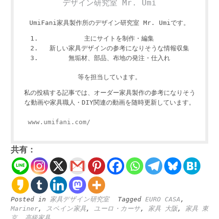
デザイン研究室 Mr. Umi
UmiFani家具製作所のデザイン研究室 Mr. Umiです。
主にサイトを制作・編集
新しい家具デザインの参考になりそうな情報収集
無垢材、部品、布地の発注・仕入れ
等を担当しています。
私の投稿する記事では、オーダー家具製作の参考になりそう
な動画や家具職人・DIY関連の動画を随時更新しています。
www.umifani.com/
共有：
Posted in
家具デザイン研究室
Tagged
EURO CASA
,
Mariner
,
スペイン家具
,
ユーロ・カーサ
,
家具 大阪
,
家具 東
京
,
高級家具