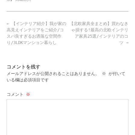
Post
←
【インテリア紹介】我が家の
【北欧家具全まとめ】買わなき
navigation
高見えインテリアをご紹介/コ
ゃ損する!最高の北欧インテリ
スパ良すぎるお洒落な空間作
ア家具25選/インテリアのコ
り/3LDKマンション暮らし
ツ
→
コメントを残す
メールアドレスが公開されることはありません。
※
が付いて
いる欄は必須項目です
コメント
※