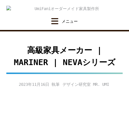
Skip
to
content
高級家具メーカー |
MARINER | NEVAシリーズ
2023年11月16日
デザイン研究室 MR. UMI