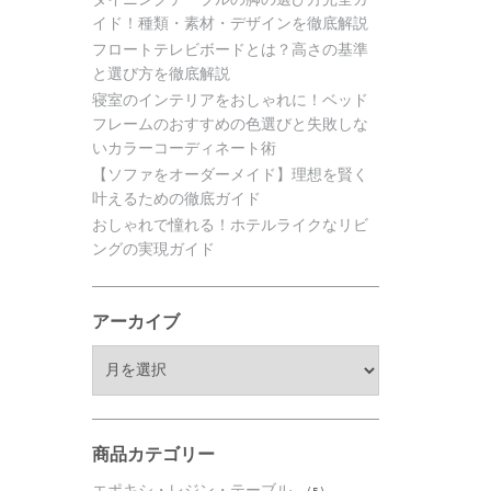
イド！種類・素材・デザインを徹底解説
フロートテレビボードとは？高さの基準
と選び方を徹底解説
寝室のインテリアをおしゃれに！ベッド
フレームのおすすめの色選びと失敗しな
いカラーコーディネート術
【ソファをオーダーメイド】理想を賢く
叶えるための徹底ガイド
おしゃれで憧れる！ホテルライクなリビ
ングの実現ガイド
アーカイブ
ア
ー
カ
イ
ブ
商品カテゴリー
エポキシ・レジン・テーブル