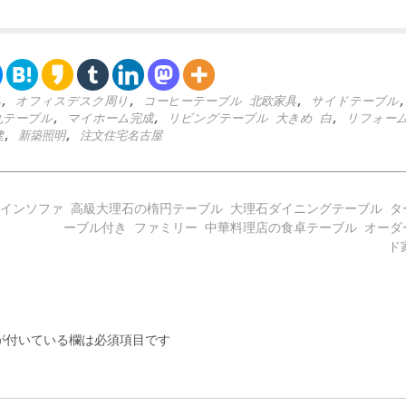
具
,
オフィスデスク周り
,
コーヒーテーブル 北欧家具
,
サイドテーブル
丸テーブル
,
マイホーム完成
,
リビングテーブル 大きめ 白
,
リフォー
建
,
新築照明
,
注文住宅名古屋
インソファ
高級大理石の楕円テーブル 大理石ダイニングテーブル タ
ーブル付き ファミリー 中華料理店の食卓テーブル オーダ
ド
付いている欄は必須項目です