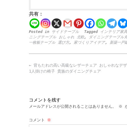
共有：
Posted in
サイドテーブル
Tagged
インテリア家
ニングテーブル おしゃれ 北欧
,
ダイニングテーブル
一枚板テーブル 選び方
,
家づくりアイデア
,
新築一戸
Post
←
背もたれの高い高級なレザーチェア おしゃれなデザ
navigation
1人掛けの椅子 貴族のダイニングチェア
コメントを残す
メールアドレスが公開されることはありません。
※
が
コメント
※