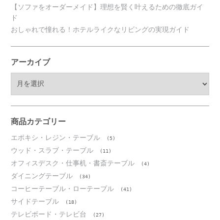
【ソファをオーダーメイド】理想を賢く叶えるための徹底ガイ
ド
おしゃれで憧れる！ホテルライクなリビングの実現ガイド
アーカイブ
ア
ー
カ
イ
ブ
商品カテゴリー
エポキシ・レジン・テーブル
(5)
ウッド・スラブ・テーブル
(11)
オフィスデスク・仕事机・書斎テーブル
(4)
ダイニングテーブル
(34)
コーヒーテーブル・ローテーブル
(41)
サイドテーブル
(18)
テレビボード・テレビ台
(27)