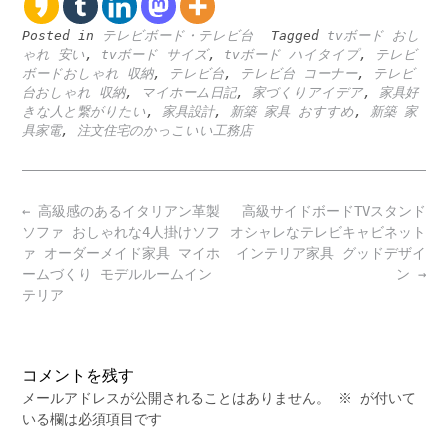
Posted in
テレビボード・テレビ台
Tagged
tvボード おし
ゃれ 安い
,
tvボード サイズ
,
tvボード ハイタイプ
,
テレビ
ボードおしゃれ 収納
,
テレビ台
,
テレビ台 コーナー
,
テレビ
台おしゃれ 収納
,
マイホーム日記
,
家づくりアイデア
,
家具好
きな人と繋がりたい
,
家具設計
,
新築 家具 おすすめ
,
新築 家
具家電
,
注文住宅のかっこいい工務店
Post
←
高級感のあるイタリアン革製
高級サイドボードTVスタンド
navigation
ソファ おしゃれな4人掛けソフ
オシャレなテレビキャビネット
ァ オーダーメイド家具 マイホ
インテリア家具 グッドデザイ
ームづくり モデルルームイン
ン
→
テリア
コメントを残す
メールアドレスが公開されることはありません。
※
が付いて
いる欄は必須項目です