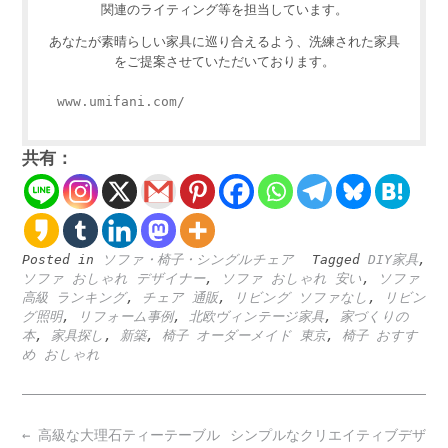
関連のライティング等を担当しています。
あなたが素晴らしい家具に巡り合えるよう、洗練された家具
をご提案させていただいております。
www.umifani.com/
共有：
Posted in
ソファ・椅子・シングルチェア
Tagged
DIY家具
,
ソファ おしゃれ デザイナー
,
ソファ おしゃれ 安い
,
ソファ
高級 ランキング
,
チェア 通販
,
リビング ソファなし
,
リビン
グ照明
,
リフォーム事例
,
北欧ヴィンテージ家具
,
家づくりの
本
,
家具探し
,
新築
,
椅子 オーダーメイド 東京
,
椅子 おすす
め おしゃれ
Post
←
高級な大理石ティーテーブル
シンプルなクリエイティブデザ