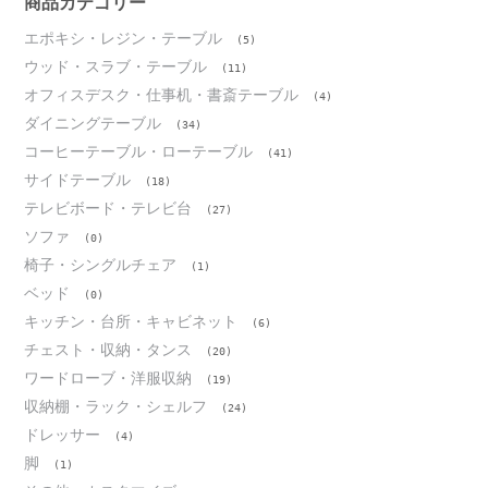
ブ
商品カテゴリー
エポキシ・レジン・テーブル
(5)
ウッド・スラブ・テーブル
(11)
オフィスデスク・仕事机・書斎テーブル
(4)
ダイニングテーブル
(34)
コーヒーテーブル・ローテーブル
(41)
サイドテーブル
(18)
テレビボード・テレビ台
(27)
ソファ
(0)
椅子・シングルチェア
(1)
ベッド
(0)
キッチン・台所・キャビネット
(6)
チェスト・収納・タンス
(20)
ワードローブ・洋服収納
(19)
収納棚・ラック・シェルフ
(24)
ドレッサー
(4)
脚
(1)