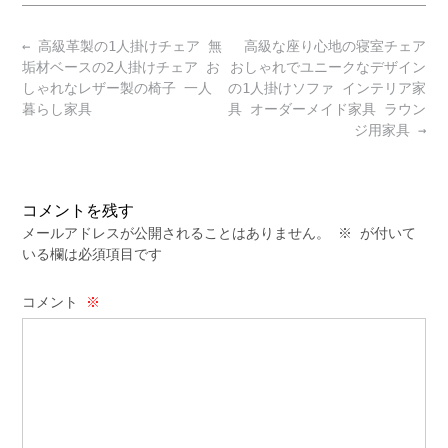
Post
←
高級革製の1人掛けチェア 無
高級な座り心地の寝室チェア
navigation
垢材ベースの2人掛けチェア お
おしゃれでユニークなデザイン
しゃれなレザー製の椅子 一人
の1人掛けソファ インテリア家
暮らし家具
具 オーダーメイド家具 ラウン
ジ用家具
→
コメントを残す
メールアドレスが公開されることはありません。
※
が付いて
いる欄は必須項目です
コメント
※