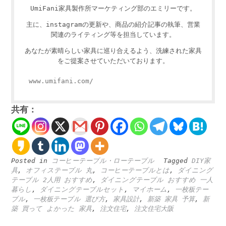
UmiFani家具製作所マーケティング部のエミリーです。
主に、instagramの更新や、商品の紹介記事の執筆、営業
関連のライティング等を担当しています。
あなたが素晴らしい家具に巡り合えるよう、洗練された家具
をご提案させていただいております。
www.umifani.com/
共有：
Posted in
コーヒーテーブル・ローテーブル
Tagged
DIY家
具
,
オフィステーブル 丸
,
コーヒーテーブルとは
,
ダイニング
テーブル 2人用 おすすめ
,
ダイニングテーブル おすすめ 一人
暮らし
,
ダイニングテーブルセット
,
マイホーム
,
一枚板テー
ブル
,
一枚板テーブル 選び方
,
家具設計
,
新築 家具 予算
,
新
築 買って よかった 家具
,
注文住宅
,
注文住宅大阪