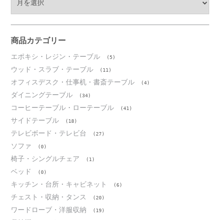
ー
カ
イ
ブ
商品カテゴリー
エポキシ・レジン・テーブル
(5)
ウッド・スラブ・テーブル
(11)
オフィスデスク・仕事机・書斎テーブル
(4)
ダイニングテーブル
(34)
コーヒーテーブル・ローテーブル
(41)
サイドテーブル
(18)
テレビボード・テレビ台
(27)
ソファ
(0)
椅子・シングルチェア
(1)
ベッド
(0)
キッチン・台所・キャビネット
(6)
チェスト・収納・タンス
(20)
ワードローブ・洋服収納
(19)