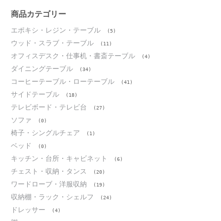
イ
ブ
商品カテゴリー
エポキシ・レジン・テーブル
(5)
ウッド・スラブ・テーブル
(11)
オフィスデスク・仕事机・書斎テーブル
(4)
ダイニングテーブル
(34)
コーヒーテーブル・ローテーブル
(41)
サイドテーブル
(18)
テレビボード・テレビ台
(27)
ソファ
(0)
椅子・シングルチェア
(1)
ベッド
(0)
キッチン・台所・キャビネット
(6)
チェスト・収納・タンス
(20)
ワードローブ・洋服収納
(19)
収納棚・ラック・シェルフ
(24)
ドレッサー
(4)