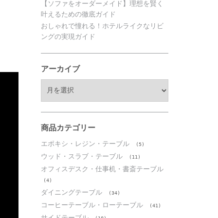
【ソファをオーダーメイド】理想を賢く
叶えるための徹底ガイド
おしゃれで憧れる！ホテルライクなリビ
ングの実現ガイド
アーカイブ
ア
ー
カ
イ
ブ
商品カテゴリー
エポキシ・レジン・テーブル
(5)
ウッド・スラブ・テーブル
(11)
オフィスデスク・仕事机・書斎テーブル
(4)
ダイニングテーブル
(34)
コーヒーテーブル・ローテーブル
(41)
サイドテーブル