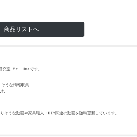
商品リストへ
i
究室 Mr. Umiです。
りそうな情報収集
入れ
りそうな動画や家具職人・DIY関連の動画を随時更新しています。