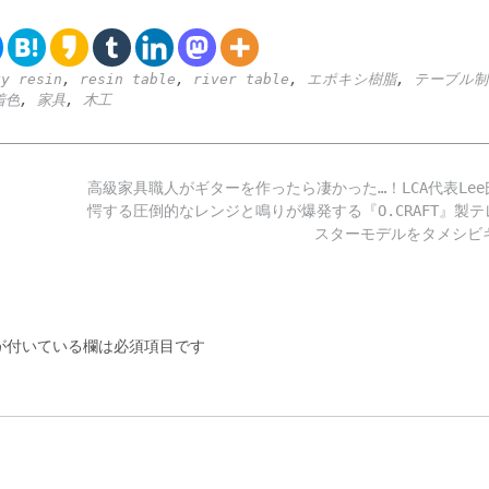
xy resin
,
resin table
,
river table
,
エポキシ樹脂
,
テーブル制
着色
,
家具
,
木工
高級家具職人がギターを作ったら凄かった…！LCA代表Le
愕する圧倒的なレンジと鳴りが爆発する『O.CRAFT』製
スターモデルをタメシ
付いている欄は必須項目です