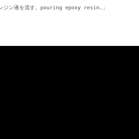
を流す。pouring epoxy resin.」