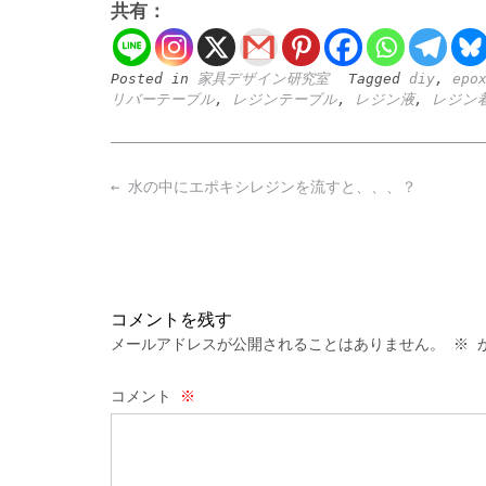
共有：
Posted in
家具デザイン研究室
Tagged
diy
,
epo
リバーテーブル
,
レジンテーブル
,
レジン液
,
レジン
Post
←
水の中にエポキシレジンを流すと、、、？
navigation
コメントを残す
メールアドレスが公開されることはありません。
※
が
コメント
※