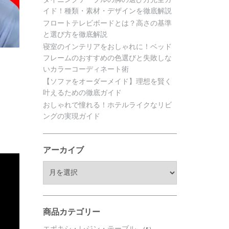
イド！種類・素材・デザインを徹底解説
フロートテレビボードとは？高さの基準
と選び方を徹底解説
寝室のインテリアをおしゃれに！ベッド
フレームのおすすめの色選びと失敗しな
いカラーコーディネート術
【ソファをオーダーメイド】理想を賢く
叶えるための徹底ガイド
おしゃれで憧れる！ホテルライクなリビ
ングの実現ガイド
アーカイブ
ア
ー
カ
イ
ブ
商品カテゴリー
エポキシ・レジン・テーブル