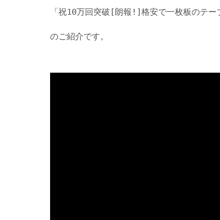
「祝10万回突破[朗報!]格安で一枚板のテー
のご紹介です。