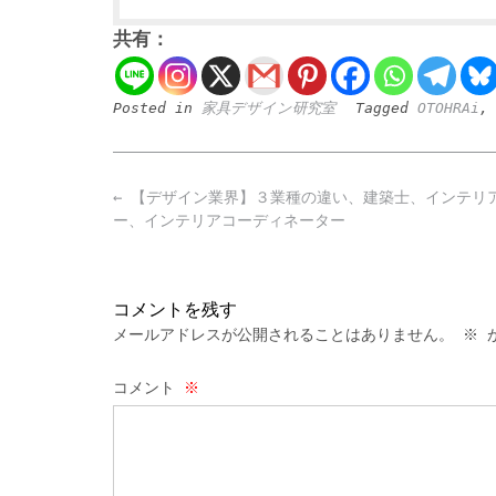
共有：
Posted in
家具デザイン研究室
Tagged
OTOHRAi
Post
←
【デザイン業界】３業種の違い、建築士、インテリ
navigation
ー、インテリアコーディネーター
コメントを残す
メールアドレスが公開されることはありません。
※
が
コメント
※