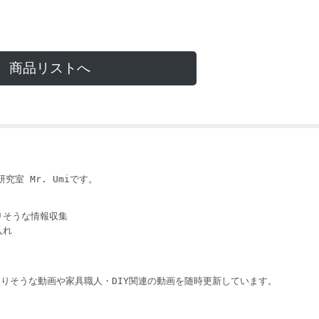
商品リストへ
i
究室 Mr. Umiです。
りそうな情報収集
入れ
りそうな動画や家具職人・DIY関連の動画を随時更新しています。