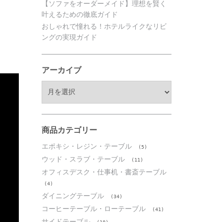
【ソファをオーダーメイド】理想を賢く
」
叶えるための徹底ガイド
おしゃれで憧れる！ホテルライクなリビ
ングの実現ガイド
アーカイブ
ア
ー
カ
イ
ブ
商品カテゴリー
エポキシ・レジン・テーブル
(5)
ウッド・スラブ・テーブル
(11)
オフィスデスク・仕事机・書斎テーブル
(4)
ダイニングテーブル
(34)
コーヒーテーブル・ローテーブル
(41)
サイドテーブル