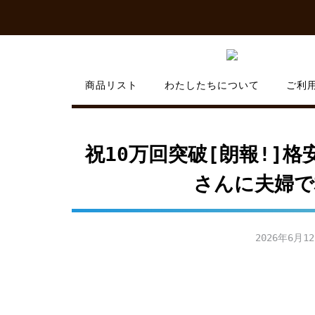
Skip
to
content
商品リスト
わたしたちについて
ご利
祝10万回突破[朗報!]格
さんに夫婦で
2026年6月1