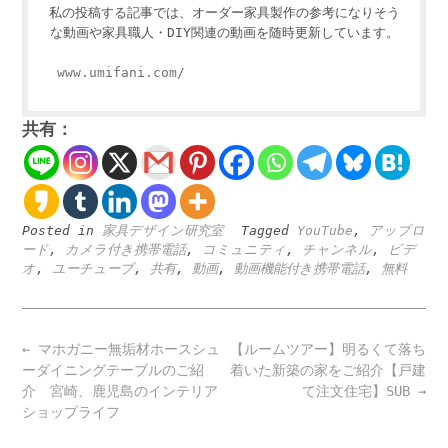
私の投稿する記事では、オーダー家具製作の参考になりそう
な動画や家具職人・DIY関連の動画を随時更新しています。
www.umifani.com/
共有：
Posted in
家具デザイン研究室
Tagged
YouTube
,
アップロ
ード
,
カメラ付き携帯電話
,
コミュニティ
,
チャンネル
,
ビデ
オ
,
ユーチューブ
,
共有
,
動画
,
動画機能付き携帯電話
,
無料
Post
←
マホガニー無垢材ホースシュ
【ルームツアー】明るくて落ち
navigation
ーダイニングテーブルのご紹
着いた新築の家をご紹介【戸建
介 宮崎、鹿児島のインテリア
て注文住宅】SUB
→
ショップライフ