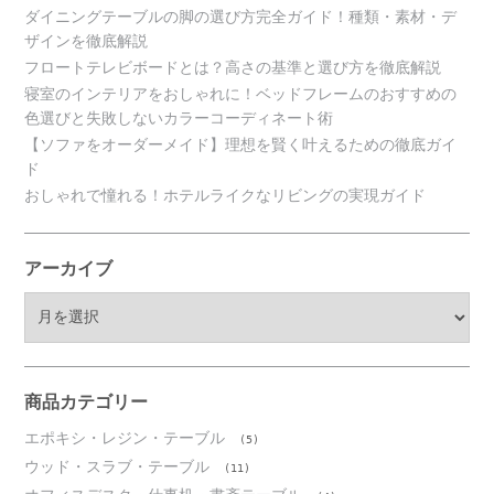
ダイニングテーブルの脚の選び方完全ガイド！種類・素材・デ
ザインを徹底解説
フロートテレビボードとは？高さの基準と選び方を徹底解説
寝室のインテリアをおしゃれに！ベッドフレームのおすすめの
色選びと失敗しないカラーコーディネート術
【ソファをオーダーメイド】理想を賢く叶えるための徹底ガイ
ド
おしゃれで憧れる！ホテルライクなリビングの実現ガイド
アーカイブ
ア
ー
カ
イ
ブ
商品カテゴリー
エポキシ・レジン・テーブル
(5)
ウッド・スラブ・テーブル
(11)