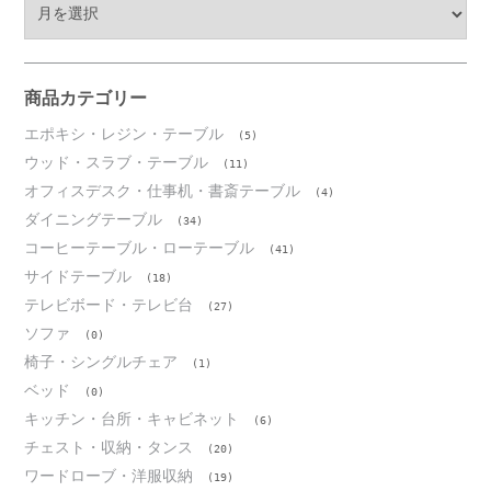
ア
ー
カ
イ
ブ
商品カテゴリー
エポキシ・レジン・テーブル
(5)
ウッド・スラブ・テーブル
(11)
オフィスデスク・仕事机・書斎テーブル
(4)
ダイニングテーブル
(34)
コーヒーテーブル・ローテーブル
(41)
サイドテーブル
(18)
テレビボード・テレビ台
(27)
ソファ
(0)
椅子・シングルチェア
(1)
ベッド
(0)
キッチン・台所・キャビネット
(6)
チェスト・収納・タンス
(20)
ワードローブ・洋服収納
(19)