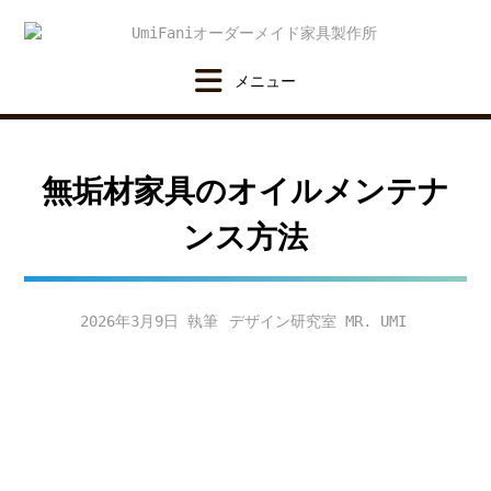
Skip
to
content
無垢材家具のオイルメンテナ
ンス方法
2026年3月9日
デザイン研究室 MR. UMI