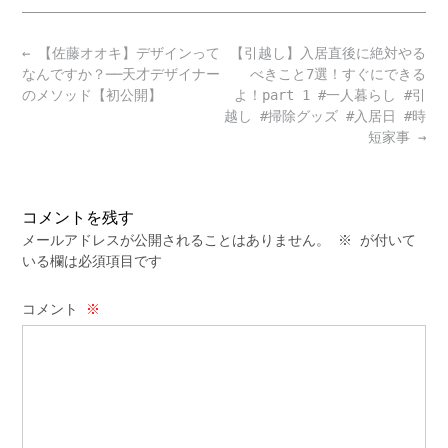
Post
←
【佐藤オオキ】デザインって
【引越し】入居直後に絶対やる
navigation
なんですか？──天才デザイナー
べきこと7選！すぐにできる
のメソッド【初公開】
よ！part 1 #一人暮らし #引
越し #掃除グッズ #入居日 #時
短家事
→
コメントを残す
メールアドレスが公開されることはありません。
※
が付いて
いる欄は必須項目です
コメント
※