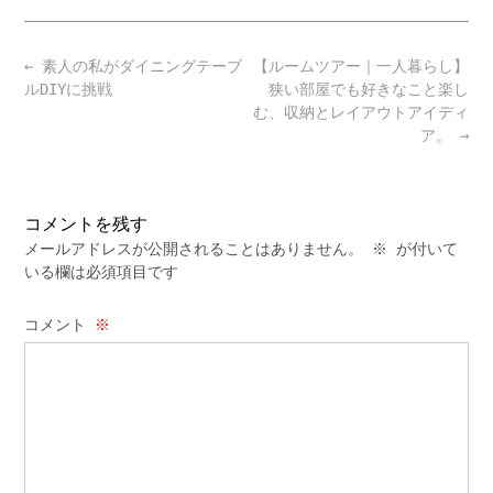
Post
←
素人の私がダイニングテーブ
【ルームツアー｜一人暮らし】
navigation
ルDIYに挑戦
狭い部屋でも好きなこと楽し
む、収納とレイアウトアイディ
ア。
→
コメントを残す
メールアドレスが公開されることはありません。
※
が付いて
いる欄は必須項目です
コメント
※