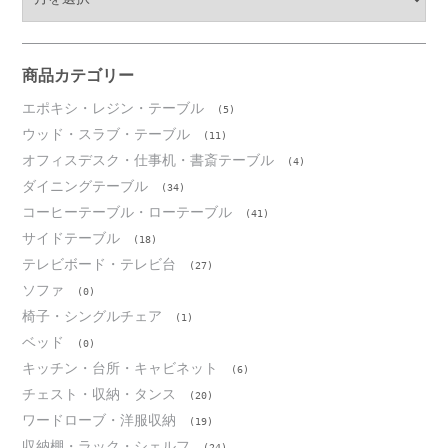
ー
カ
イ
ブ
商品カテゴリー
エポキシ・レジン・テーブル
(5)
ウッド・スラブ・テーブル
(11)
オフィスデスク・仕事机・書斎テーブル
(4)
ダイニングテーブル
(34)
コーヒーテーブル・ローテーブル
(41)
サイドテーブル
(18)
テレビボード・テレビ台
(27)
ソファ
(0)
椅子・シングルチェア
(1)
ベッド
(0)
キッチン・台所・キャビネット
(6)
チェスト・収納・タンス
(20)
ワードローブ・洋服収納
(19)
収納棚・ラック・シェルフ
(24)