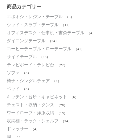
ブ
商品カテゴリー
エポキシ・レジン・テーブル
(5)
ウッド・スラブ・テーブル
(11)
オフィスデスク・仕事机・書斎テーブル
(4)
ダイニングテーブル
(34)
コーヒーテーブル・ローテーブル
(41)
サイドテーブル
(18)
テレビボード・テレビ台
(27)
ソファ
(0)
椅子・シングルチェア
(1)
ベッド
(0)
キッチン・台所・キャビネット
(6)
チェスト・収納・タンス
(20)
ワードローブ・洋服収納
(19)
収納棚・ラック・シェルフ
(24)
ドレッサー
(4)
脚
(1)