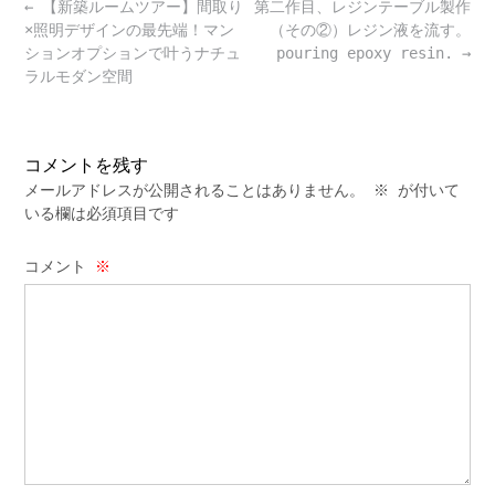
Post
←
【新築ルームツアー】間取り
第二作目、レジンテーブル製作
navigation
×照明デザインの最先端！マン
（その②）レジン液を流す。
ションオプションで叶うナチュ
pouring epoxy resin.
→
ラルモダン空間
コメントを残す
メールアドレスが公開されることはありません。
※
が付いて
いる欄は必須項目です
コメント
※