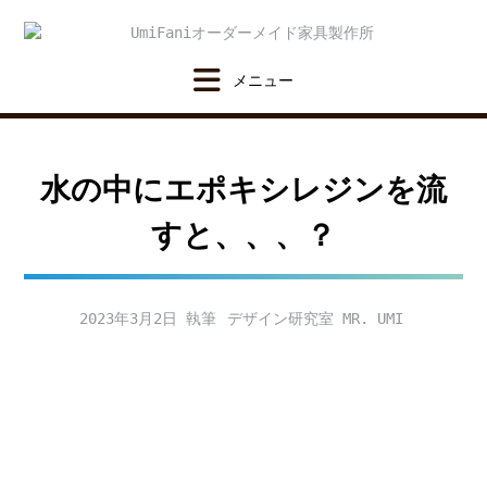
Skip
to
content
水の中にエポキシレジンを流
すと、、、？
2023年3月2日
デザイン研究室 MR. UMI