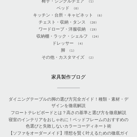
椅子・シングルチェア
(1)
ベッド
(0)
キッチン・台所・キャビネット
(6)
チェスト・収納・タンス
(20)
ワードローブ・洋服収納
(19)
収納棚・ラック・シェルフ
(24)
ドレッサー
(4)
脚
(1)
その他・カスタマイズ
(2)
家具製作ブログ
ダイニングテーブルの脚の選び方完全ガイド！種類・素材・デ
ザインを徹底解説
フロートテレビボードとは？高さの基準と選び方を徹底解説
寝室のインテリアをおしゃれに！ベッドフレームのおすすめの
色選びと失敗しないカラーコーディネート術
【ソファをオーダーメイド】理想を賢く叶えるための徹底ガイ