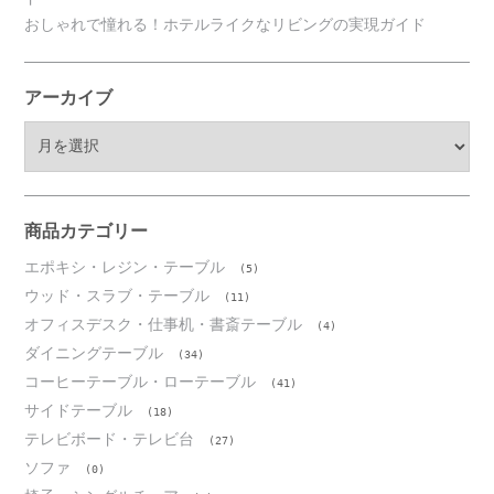
おしゃれで憧れる！ホテルライクなリビングの実現ガイド
アーカイブ
ア
ー
カ
イ
ブ
商品カテゴリー
エポキシ・レジン・テーブル
(5)
ウッド・スラブ・テーブル
(11)
オフィスデスク・仕事机・書斎テーブル
(4)
ダイニングテーブル
(34)
コーヒーテーブル・ローテーブル
(41)
サイドテーブル
(18)
テレビボード・テレビ台
(27)
ソファ
(0)