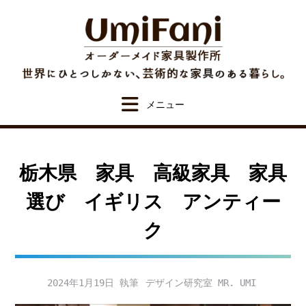
Skip
to
content
栃木県 家具 高級家具 家具
選び イギリス アンティー
ク
2024年1月19日
デザイン研究室 MR. UMI