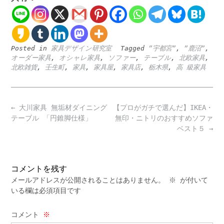
Posted in
家具デザイン研究室
Tagged
”宇都宮”
,
”鹿沼”
,
オーダー家具
,
オシャレ家具
,
ソファー
,
テーブル
,
北欧家具
,
北欧雑貨
,
壬生町
,
家具
,
家具屋
,
家具店
,
栃木県
,
高 級家具
Post
←
大川家具 無垢材ダイニング
【プロがガチで選んだ】IKEA・
navigation
テーブル 「円錐脚仕様」
無印・ニトリのおすすめソファ
ベスト５
→
コメントを残す
メールアドレスが公開されることはありません。
※
が付いて
いる欄は必須項目です
コメント
※