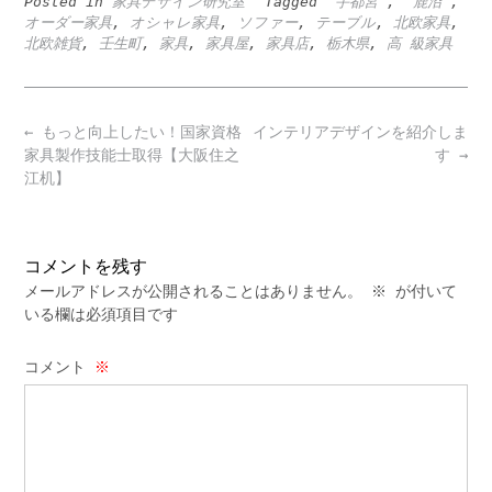
Posted in
家具デザイン研究室
Tagged
”宇都宮”
,
”鹿沼”
,
オーダー家具
,
オシャレ家具
,
ソファー
,
テーブル
,
北欧家具
,
北欧雑貨
,
壬生町
,
家具
,
家具屋
,
家具店
,
栃木県
,
高 級家具
Post
←
もっと向上したい！国家資格
インテリアデザインを紹介しま
navigation
家具製作技能士取得【大阪住之
す
→
江机】
コメントを残す
メールアドレスが公開されることはありません。
※
が付いて
いる欄は必須項目です
コメント
※