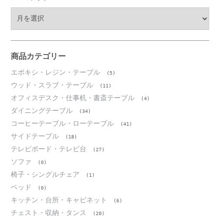
ア
ー
カ
イ
ブ
商品カテゴリー
エポキシ・レジン・テーブル
(5)
ウッド・スラブ・テーブル
(11)
オフィスデスク・仕事机・書斎テーブル
(4)
ダイニングテーブル
(34)
コーヒーテーブル・ローテーブル
(41)
サイドテーブル
(18)
テレビボード・テレビ台
(27)
ソファ
(0)
椅子・シングルチェア
(1)
ベッド
(0)
キッチン・台所・キャビネット
(6)
チェスト・収納・タンス
(20)