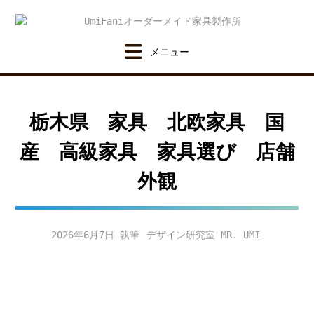
Skip
to
content
栃木県 家具 北欧家具 国
産 高級家具 家具選び 店舗
外観
2026年6月7日
デザイン研究室 MR. UMI